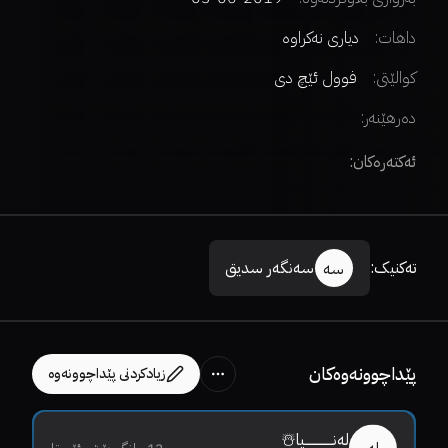
داهات:
دیاری نەکراوە
کوالێتی:
فوول ئێچ دی
دەرهێنەر
:
ئەکتەرەکان:
تەکنیک
:
سەنگەر سدیق
سە
پێداچوونەوەکان
زیادکردنی پێداچوونەوە
لەنــــــــــــــیا☃️