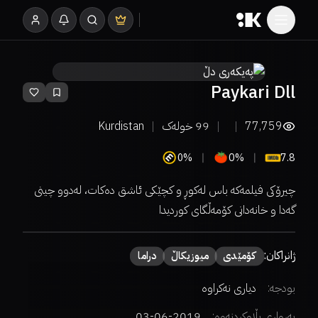
Paykari Dll
77,759
99
خولەک
Kurdistan
0%
0%
7.8
چیرۆکی فیلمەکە باس لەکوڕ و کچێکی ئاشق دەکات، لەدوو چینی
گەدا و خانەدانی کۆمەڵگای کوردیدا
ژانراکان:
كۆمێدی
میوزیكاڵ
دراما
بودجە:
دیاری نەکراوە
بەرواری بڵاوکردنەوە:
2019-06-03