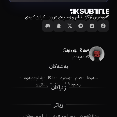
گەورەترین کۆگای فیلم و زنجیرەی ژێرنووسکراوی کوردی
گەشەپێدەر
بەشەکان
سەرەتا
فیلم
زنجیرە
مانگا
پێداچوونەوە
زنجیرە فیلم
250ـی مێژوو
ژانراکان
زیاتر
ستافەکەمان
دەربارەی ئێمە
یاسا و مەرجەکان