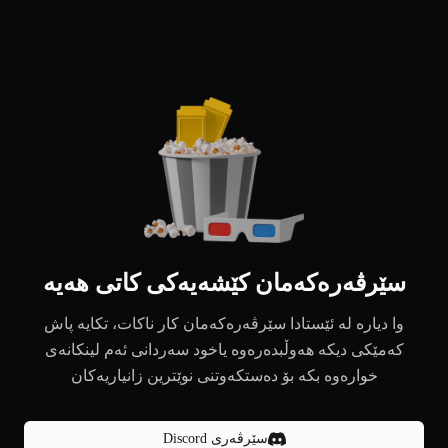
سێرڤەرەکەمان کێشەیەکی کاتی هەیە
وا دیارە لە ئێستادا سێرڤەرەکەمان کار ناکات، تکایە پاش
کەمێکی دیکە هەوڵبدەرەوە یاخود سەردانی ئەم لینکانەی
خوارەوە بکە بۆ دەستکەوتنی نوێترین زانیاریەکان
سێرڤەری Discord