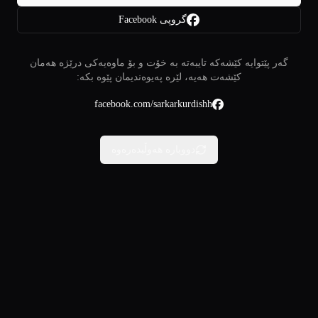
گروپی Facebook
گەر پێتوایە کێشەکە تایبەتە بە خۆت و بۆ ماوەیەکی درێژە هەمان
کێشەت هەیە، لێرە پەیوەندیمان پێوە بکە:
facebook.com/sarkarkurdishh
دووبارە هەوڵبدەرەوە