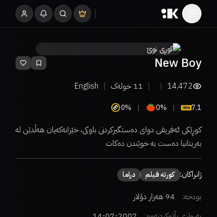
New Boy
14,472
11
خولەک
English
0%
0%
7.1
کوڕێکی ئەفریقی دوای دەستگیرکردنی باوکی، خێزانەکەیان هەڵدێن لە
بەریتانیا دەست بە خوێندن دەکات
ژانراکان:
كورتە فیلم
دراما
بودجە:
94 هەزار دۆلار
بەرواری بڵاوکردنەوە:
2007-07-14