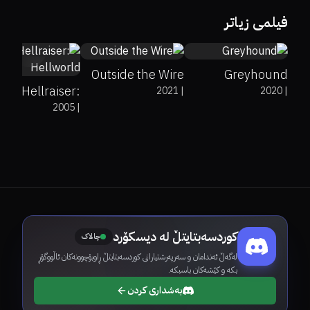
46%
5.4
64%
79%
7
فیلمی زیاتر
undefined%
4.2
Outside the Wire
Greyhound
Hellraiser:
2021
|
2020
|
2005
|
Hellworld
کوردسەبتایتڵ لە دیسکۆرد
چالاک
لەگەڵ ئەندامان و سەرپەرشتیارانی کوردسەبتایتڵ ڕاوبۆچوونەکان ئاڵووگۆڕ
بکە و کێشەکان باسبکە.
بەشداری کردن