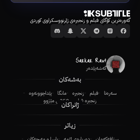
گەورەترین کۆگای فیلم و زنجیرەی ژێرنووسکراوی کوردی
گەشەپێدەر
بەشەکان
سەرەتا
فیلم
زنجیرە
مانگا
پێداچوونەوە
زنجیرە فیلم
250ـی مێژوو
ژانراکان
زیاتر
ستافەکەمان
دەربارەی ئێمە
یاسا و مەرجەکان