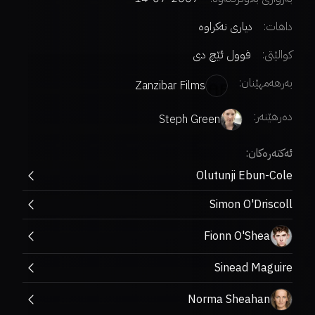
داهات:
دیاری نەکراوە
کوالێتی:
فوول ئێچ دی
بەرهەمهێنان:
Zanzibar Films
دەرهێنەر
:
Steph Green
ئەکتەرەکان:
Olutunji Ebun-Cole
Simon O'Driscoll
Fionn O'Shea
Sinead Maguire
Norma Sheahan