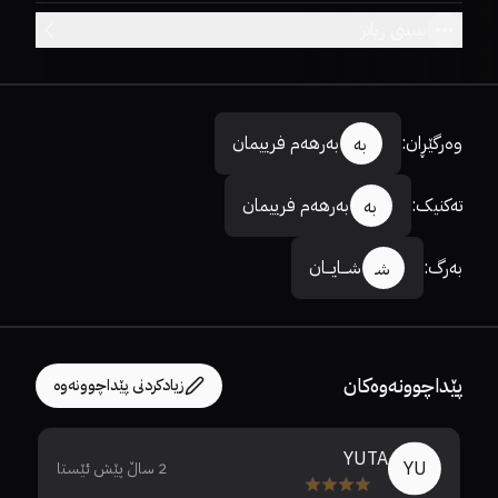
بینینی زیاتر
وەرگێڕان
:
بەرهەم فرییمان
بە
تەکنیک
:
بەرهەم فرییمان
بە
بەرگ
:
شـــایـــان
شـ
پێداچوونەوەکان
زیادکردنی پێداچوونەوە
YUTA
YU
2 ساڵ پێش ئێستا