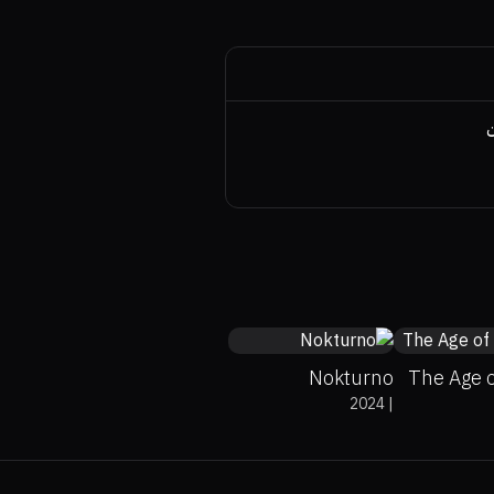
ن
0%
Nokturno
The Age o
2024
|