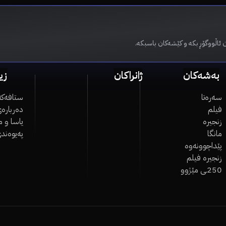
 ئاڵووگۆڕ بکە و کێشەکان باسبکە.
بەشەکان
ژانراکان
زی
سەرەتا
ستافەکە
فیلم
دەربارەی
زنجیرە
یاسا و 
مانگا
پەیوەند
پێداچوونەوە
زنجیرە فیلم
250ـی مێژوو