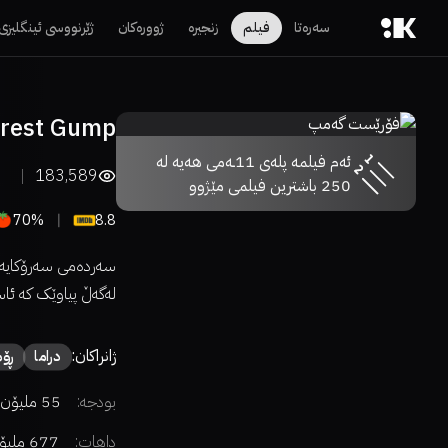
سەرەتا
فیلم
زنجیرە
ژوورەکان
ژێرنووسی ئینگلیزی
rrest Gump
ئەم فیلمە پلەی 11ـەمی هەیە لە
183,589
250 باشترین فیلمی مێژوو
70%
8.8
سەردەمی سەرۆکایەتی 
لەگەڵ پیاوێک کە ئاستی
ژانراکان:
دراما
ڕۆم
بودجە:
55 ملیۆن دۆلار
داهات:
677 ملیۆن دۆلار