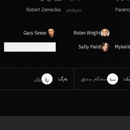
Paramo
دەرهێنەر
:
Robert Zemeckis
Gary Sinise
Robin Wright
Mykelt
Sally Field
بینینی زیاتر
یک
:
سەنگەر سدیق
بەرگ
:
ڕۆنی
سە
ڕۆ