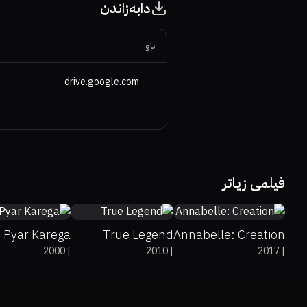
دابەزاندن
ناو
drive.google.com
49%
5.2
62%
64%
6.4
62%
71%
6.5
فیلمی زیاتر
 Pyar Karega...
True Legend
Annabelle: Creation
2000
|
2010
|
2017
|