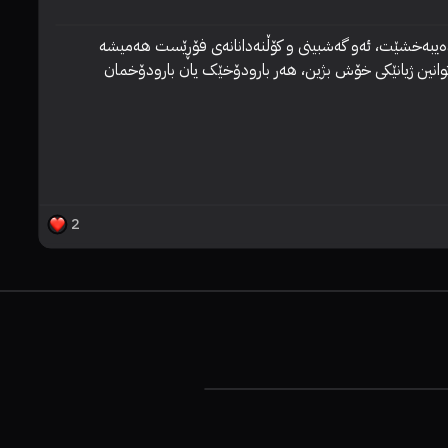
ئەم فیلمە هەرگیز شکست ناهێنێت هەم زەردەخەنەیەکم پێبدات و هەم بگریم...ئەوە خۆشەویستترین فیلمی منە، وەک چۆن ئەو ئەرێنییەی کە دەیبەخشێت، ئەو گەشبینی و کۆڵنەدانانەی فۆڕێست هەمیشە 
پێدەچێت پارێزگاری لێبکات، بە سادەیی نیشانمان بدات چۆن بە سەیرکردنی لایەنی گەشاوەی شتەکان (تەنانەت کاتێک ڕەنگە گەمژانە دەرکەوێت) دەتوانین ژیانێکی خۆش بژین، هەر بارودۆخێک یان بارودۆخمان 
ئە
2