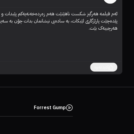
هەرچییەک بێت.
کاردانەوە
Forrest Gump