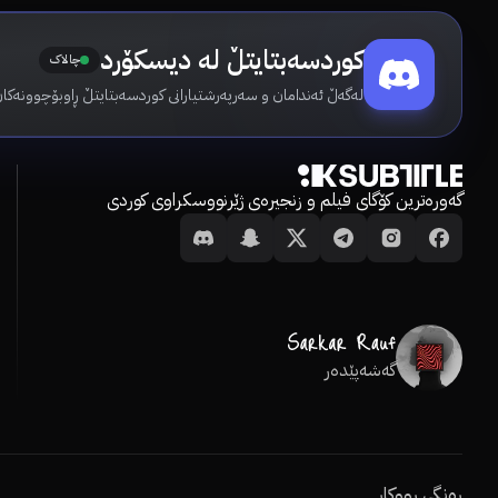
کوردسەبتایتڵ لە دیسکۆرد
چالاک
لەگەڵ ئەندامان و سەرپەرشتیارانی کوردسەبتایتڵ ڕاوبۆچوونەکان
گەورەترین کۆگای فیلم و زنجیرەی ژێرنووسکراوی کوردی
گەشەپێدەر
ڕەنگی ڕووکار