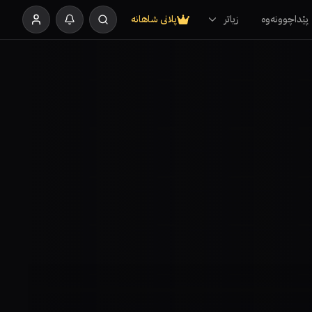
پێداچوونەوە
زیاتر
پلانی شاهانە