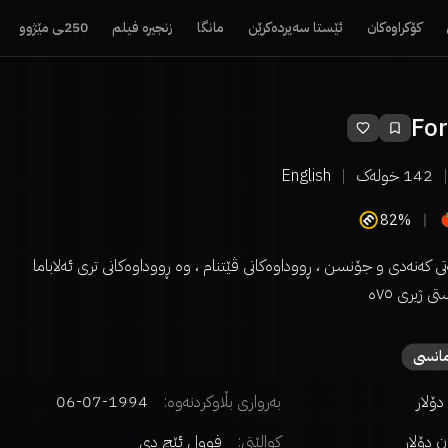
کۆکراوەکان
ئێستا سەیردەکرێن
مانگا
زنجیرە فیلم
250ـی مێژوو
Fo
142
خولەک
English
82%
کەنەدی و جۆنسن ، ڕووداوەکانی ڤێتنام ، وە ڕووداوەکانی تری ئەلاباما
 ژیری ٧٥ە
انسی
بەرواری بڵاوکردنەوە:
1994-07-06
کوالێتی:
فوول ئێچ دی