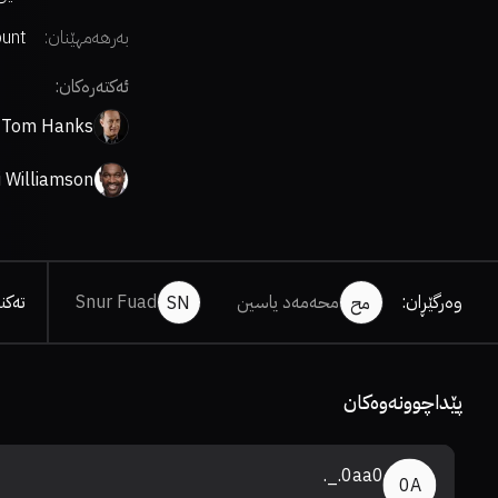
بەرهەمهێنان:
unt
ئەکتەرەکان:
Tom Hanks
i Williamson
وەرگێڕان
:
محەمەد یاسین
Snur Fuad
تەکن
مح
SN
پێداچوونەوەکان
0aa0._.
0A