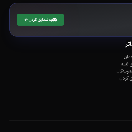
بەشداری کردن
اتر
مان
 ئێمە
مەرجەکان
ی کردن