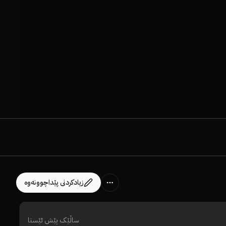
زیادکردنی پێداچوونەوە
ساڵێک پێش ئێستا