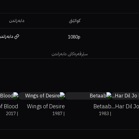
کوالێتی
دابەزاندن
دابەزاند
1080p
سێرڤەرەکانی دابەزاندن
0%
5.9
79%
95%
7.9
6.5
f Blood
Wings of Desire
Betaab
Har Dil Jo
2017
|
1987
|
1983
|