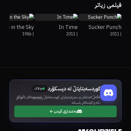
فیلمی زیاتر
stle in the Sky
In Time
Sucker Punch
1986
|
2011
|
2011
|
کوردسەبتایتڵ لە دیسکۆرد
چالاک
لەگەڵ ئەندامان و سەرپەرشتیارانی کوردسەبتایتڵ ڕاوبۆچوونەکان ئاڵووگۆڕ
بکە و کێشەکان باسبکە.
بەشداری کردن