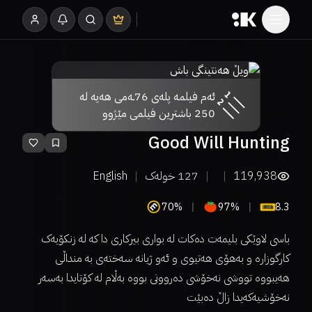
ئەم فیلمە پلەی 76ـەمی هەیە لە
250 باشترین فیلمی مێژوو
Good Will Hunting
119,938
127
خولەک
English
70%
97%
8.3
باسی لاوێکی بلیمه‌ت ده‌کات له‌ بواری بیرکاری دا که‌ له‌ زنکۆیه‌ک
کارگوزاره‌ و به‌هۆی هه‌تیوی و ئه‌و ژیانه‌ سه‌خته‌ی به‌ منداڵی
هه‌یبووه‌ تووشی نه‌خۆشی ده‌روونی بووه‌ به‌ڵام له‌ کۆتایدا به‌سه‌ر
نه‌خۆشیه‌که‌یدا زاڵ ده‌بێت