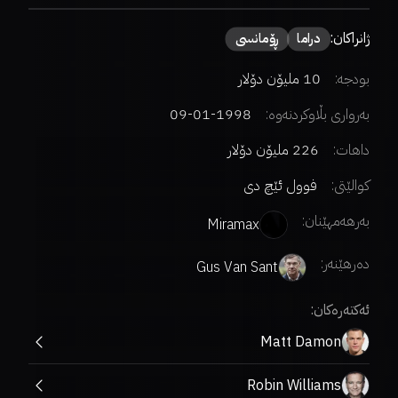
ژانراکان:
دراما
ڕۆمانسی
بودجە:
10 ملیۆن دۆلار
بەرواری بڵاوکردنەوە:
1998-01-09
داهات:
226 ملیۆن دۆلار
کوالێتی:
فوول ئێچ دی
بەرهەمهێنان:
Miramax
دەرهێنەر
:
Gus Van Sant
ئەکتەرەکان:
Matt Damon
Robin Williams