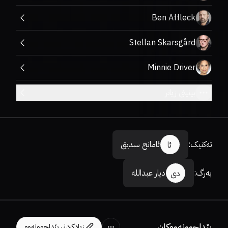
Ben Affleck
Stellan Skarsgård
Minnie Driver
بینینی زیاتر
تەکنیک
:
ئامانج سدیق
ئا
بەرگ
:
دیار عبداللە
دی
پێداچوونەوەکان
زیادکردنی پێداچوونەوە