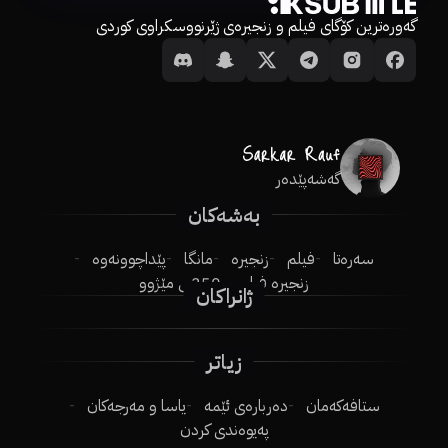
گەورەترین کۆگای فیلم و زنجیرەی ژێرنووسکراوی کوردی
گەشەپێدەر
بەشەکان
سەرەتا
فیلم
زنجیرە
مانگا
پێداچوونەوە
زنجیرە فیلم
250ـی مێژوو
ژانراکان
زیاتر
ستافەکەمان
دەربارەی ئێمە
یاسا و مەرجەکان
پەیوەندی کردن