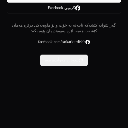
گروپی Facebook
گەر پێتوایە کێشەکە تایبەتە بە خۆت و بۆ ماوەیەکی درێژە هەمان
کێشەت هەیە، لێرە پەیوەندیمان پێوە بکە:
facebook.com/sarkarkurdishh
دووبارە هەوڵبدەرەوە