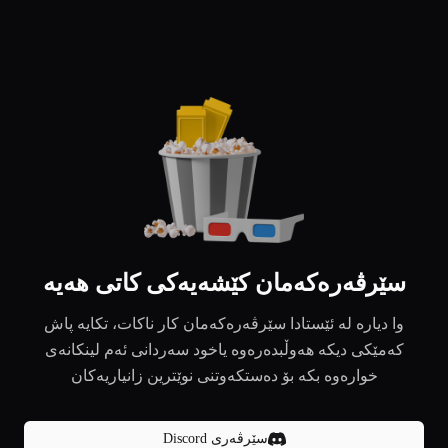
سێرڤەرەکەمان کێشەیەکی کاتی هەیە
وا دیارە لە ئێستادا سێرڤەرەکەمان کار ناکات، تکایە پاش
کەمێکی دیکە هەوڵبدەرەوە یاخود سەردانی ئەم لینکانەی
خوارەوە بکە بۆ دەستکەوتنی نوێترین زانیاریەکان
سێرڤەری Discord