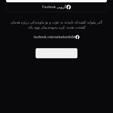
گروپی Facebook
گەر پێتوایە کێشەکە تایبەتە بە خۆت و بۆ ماوەیەکی درێژە هەمان
کێشەت هەیە، لێرە پەیوەندیمان پێوە بکە:
facebook.com/sarkarkurdishh
دووبارە هەوڵبدەرەوە