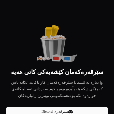
سێرڤەرەکەمان کێشەیەکی کاتی هەیە
وا دیارە لە ئێستادا سێرڤەرەکەمان کار ناکات، تکایە پاش
کەمێکی دیکە هەوڵبدەرەوە یاخود سەردانی ئەم لینکانەی
خوارەوە بکە بۆ دەستکەوتنی نوێترین زانیاریەکان
سێرڤەری Discord