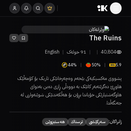
The Ruins
40,804
91
خولەک
English
44%
50%
5.9
پشووی مەکسیکیەکی بێخەم وەچەرخانێکی تاریک بۆ کۆمەڵێک
هاوڕێ دەگرێتەبەر کاتێک بە دوودڵی ڕازی دەبن بەدوای
هاوگەشتیارێکی خۆیاندا بڕۆن بۆ هەڵکەندنێکی شوێنەواریی لە
جەنگەڵدا.
ژانراکان:
سەركێشی
ترسناك
هەستبزوێن