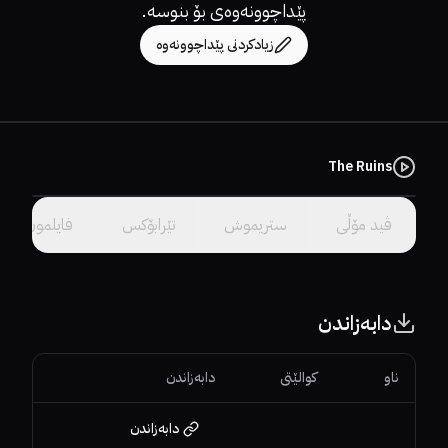
پێداچوونەوەی بۆ بنوسە.
زیادکردنی پێداچوونەوە
The Ruins
سێرڤەرێک هەڵبژێرە.
ڤید مۆڵى
ستریموش
تێرابۆکس
فایلمون
دابەزاندن
ناو
کوالێتی
دابەزاندن
دابەزاندن