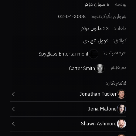
بودجە:
8 ملیۆن دۆلار
بەرواری بڵاوکردنەوە:
2008-04-02
داهات:
23 ملیۆن دۆلار
کوالێتی:
فوول ئێچ دی
بەرهەمهێنان:
Spyglass Entertainment
دەرهێنەر
:
Carter Smith
ئەکتەرەکان:
Jonathan Tucker
Jena Malone
Shawn Ashmore