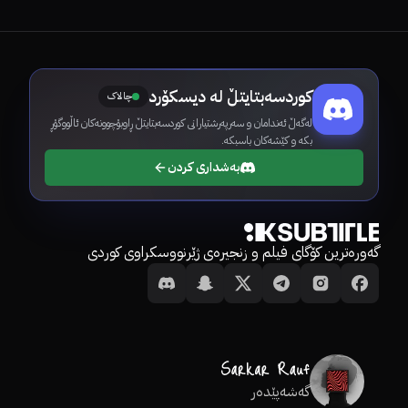
کوردسەبتایتڵ لە دیسکۆرد
چالاک
لەگەڵ ئەندامان و سەرپەرشتیارانی کوردسەبتایتڵ ڕاوبۆچوونەکان ئاڵووگۆڕ
بکە و کێشەکان باسبکە.
بەشداری کردن
گەورەترین کۆگای فیلم و زنجیرەی ژێرنووسکراوی کوردی
گەشەپێدەر