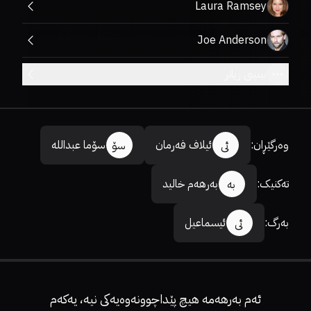
Laura Ramsey
Joe Anderson
بینینی زیاتر
وەرگێڕان
:
ئیلاف فەرمان
سۆما عبداللە
ئی
سۆ
تەکنیک
:
بەرهەم خالید
بە
بەرگ
:
ئیسماعیل
ئی
ئەم بەرهەمە هیچ پێداچوونەوەیەکی نیە، یەکەم