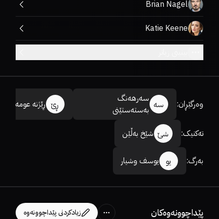
Brian Nagel
Katie Keene
بینینی زیاتر
سەرهەنگ
وەرگێڕان
:
ڕێژنە عومەر
سە
ڕێ
بەستەستێنی
تەکنیک
:
شێخ بەڵێن
شێ
بەرگ
:
یوسف وشیار
یو
پێداچوونەوەکان
زیادکردنی پێداچوونەوە