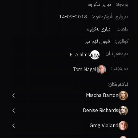
بودجە:
دیاری نەکراوە
بەرواری بڵاوکردنەوە:
2018-09-14
داهات:
دیاری نەکراوە
کوالێتی:
فوول ئێچ دی
بەرهەمهێنان:
ETA films
دەرهێنەر
:
Tom Nagel
ئەکتەرەکان:
Mischa Barton
Denise Richards
Greg Violand