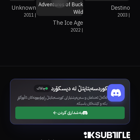
Unknown
Destino
2011
|
2003
|
The Ice Age
2022
|
Adventures of
Buck Wild
کوردسەبتایتڵ لە دیسکۆرد
چالاک
لەگەڵ ئەندامان و سەرپەرشتیارانی کوردسەبتایتڵ ڕاوبۆچوونەکان ئاڵووگۆڕ
بکە و کێشەکان باسبکە.
بەشداری کردن