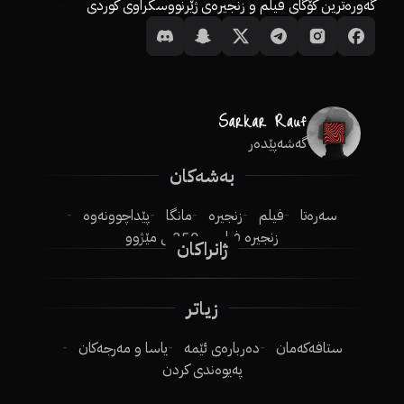
گەورەترین کۆگای فیلم و زنجیرەی ژێرنووسکراوی کوردی
گەشەپێدەر
بەشەکان
سەرەتا
فیلم
زنجیرە
مانگا
پێداچوونەوە
زنجیرە فیلم
250ـی مێژوو
ژانراکان
زیاتر
ستافەکەمان
دەربارەی ئێمە
یاسا و مەرجەکان
پەیوەندی کردن