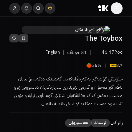
The Toybox
46,472
81
خولەک
English
36%
3.7
خێزانێکی گۆشەگیر بە کەرەڤانەکەیان گەشتێک دەکەن بۆ بیابان
بەڵام گیر دەخۆن و گەرمی بزوێنەری سەیارەکەیان دەسووتێ،زوو
هەست دەکەن کە کەرەڤانەکەیان شتێکی گوماناوی تیایە و دێوی
تێدایە وە دەست دەکا بە کوشتنی دانە بە دانەیان
ژانراکان:
ترسناك
هەستبزوێن