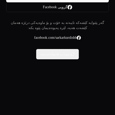
گروپی Facebook
گەر پێتوایە کێشەکە تایبەتە بە خۆت و بۆ ماوەیەکی درێژە هەمان
کێشەت هەیە، لێرە پەیوەندیمان پێوە بکە:
facebook.com/sarkarkurdishh
دووبارە هەوڵبدەرەوە