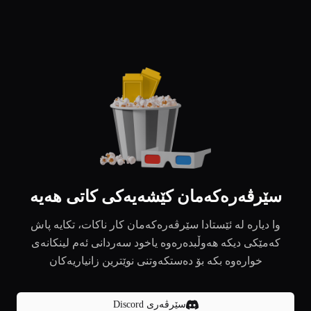
سێرڤەرەکەمان کێشەیەکی کاتی هەیە
وا دیارە لە ئێستادا سێرڤەرەکەمان کار ناکات، تکایە پاش
کەمێکی دیکە هەوڵبدەرەوە یاخود سەردانی ئەم لینکانەی
خوارەوە بکە بۆ دەستکەوتنی نوێترین زانیاریەکان
سێرڤەری Discord