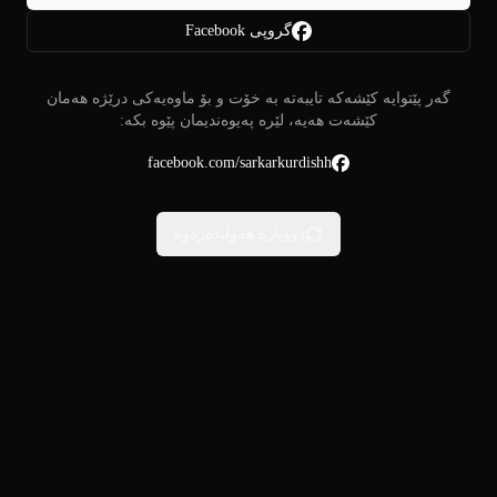
گروپی Facebook
گەر پێتوایە کێشەکە تایبەتە بە خۆت و بۆ ماوەیەکی درێژە هەمان
کێشەت هەیە، لێرە پەیوەندیمان پێوە بکە:
facebook.com/sarkarkurdishh
دووبارە هەوڵبدەرەوە