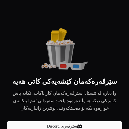
سێرڤەرەکەمان کێشەیەکی کاتی هەیە
وا دیارە لە ئێستادا سێرڤەرەکەمان کار ناکات، تکایە پاش
کەمێکی دیکە هەوڵبدەرەوە یاخود سەردانی ئەم لینکانەی
خوارەوە بکە بۆ دەستکەوتنی نوێترین زانیاریەکان
سێرڤەری Discord