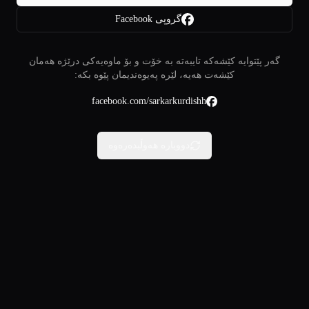
گروپی Facebook
گەر پێتوایە کێشەکە تایبەتە بە خۆت و بۆ ماوەیەکی درێژە هەمان
کێشەت هەیە، لێرە پەیوەندیمان پێوە بکە:
facebook.com/sarkarkurdishh
دووبارە هەوڵبدەرەوە