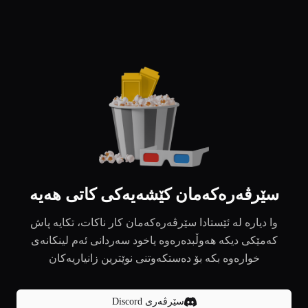
سێرڤەرەکەمان کێشەیەکی کاتی هەیە
وا دیارە لە ئێستادا سێرڤەرەکەمان کار ناکات، تکایە پاش
کەمێکی دیکە هەوڵبدەرەوە یاخود سەردانی ئەم لینکانەی
خوارەوە بکە بۆ دەستکەوتنی نوێترین زانیاریەکان
سێرڤەری Discord