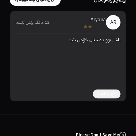
Aryana
AR
12 مانگ پێش ئێستا
باش بوو دەستان خۆش بێت 
کاردانەوە
Please Don't Save Me