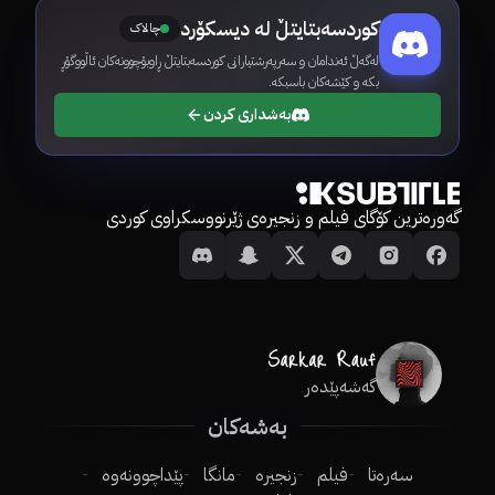
کوردسەبتایتڵ لە دیسکۆرد
چالاک
لەگەڵ ئەندامان و سەرپەرشتیارانی کوردسەبتایتڵ ڕاوبۆچوونەکان ئاڵووگۆڕ
بکە و کێشەکان باسبکە.
بەشداری کردن
گەورەترین کۆگای فیلم و زنجیرەی ژێرنووسکراوی کوردی
گەشەپێدەر
بەشەکان
سەرەتا
فیلم
زنجیرە
مانگا
پێداچوونەوە