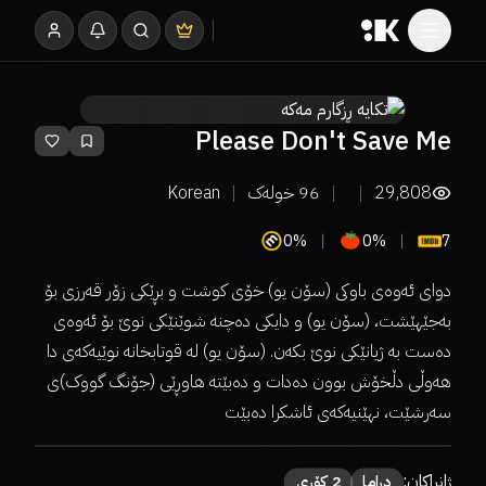
Please Don't Save Me
29,808
96
خولەک
Korean
0%
0%
7
دوای ئەوەی باوکی (سۆن یو) خۆی کوشت و بڕێکی زۆر قەرزی بۆ
بەجێهێشت، (سۆن یو) و دایکی دەچنە شوێنێکی نوێ بۆ ئەوەی
دەست بە ژیانێکی نوێ بکەن. (سۆن یو) لە قوتابخانە نوێیەکەی دا
هەوڵی دڵخۆش بوون دەدات و دەبێتە هاوڕێی (جۆنگ گووک)ی
سەرشێت، نهێنیەکەی ئاشکرا دەبێت
ژانراکان:
دراما
2 کۆری