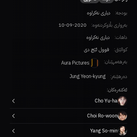
بودجە:
دیاری نەکراوە
بەرواری بڵاوکردنەوە:
2020-09-10
داهات:
دیاری نەکراوە
کوالێتی:
فوول ئێچ دی
بەرهەمهێنان:
Aura Pictures
دەرهێنەر
:
Jung Yeon-kyung
ئەکتەرەکان:
Cho Yu-ha
Choi Ro-woon
Yang So-min