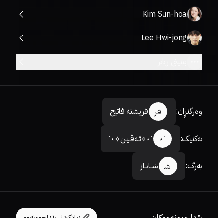
Kim Sun-hoa
Lee Hwi-jong
بینینی زیاتر
وەرگێڕان
:
فریشتە فاتیح
فر
تەکنیک
:
˙⋆⟡ئـەڤـیـن⟡⋆˙
˙⋆
بەرگ
:
شــانــاز
شـ
پێداچوونەوەکان
زیادکردنی پێداچوونەوە