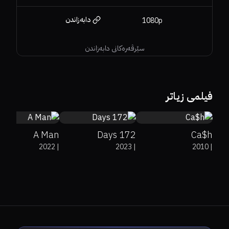
دابەزاندن
1080p
سێرڤەرەکانی دابەزاندن
0%
100%
6.9
6.7
6
فیلمی زیاتر
A Man
172 Days
Ca$h
2022
|
2023
|
2010
|