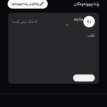
پێداچوونەوەکان
زیادکردنی پێداچوونەوە
eis5a
EI
8 مانگ پێش ئێستا
نایاب
کاردانەوە