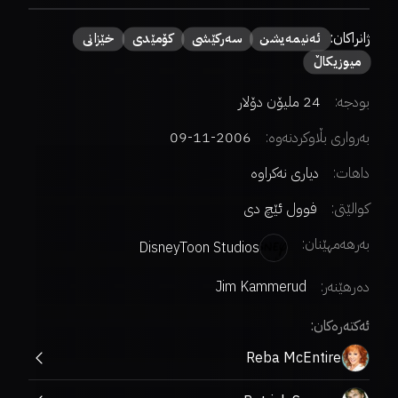
ژانراکان:
ئەنیمەیشن
سەركێشی
كۆمێدی
خێزانی
میوزیكاڵ
بودجە:
24 ملیۆن دۆلار
بەرواری بڵاوکردنەوە:
2006-11-09
داهات:
دیاری نەکراوە
کوالێتی:
فوول ئێچ دی
بەرهەمهێنان:
DisneyToon Studios
دەرهێنەر
:
Jim Kammerud
ئەکتەرەکان:
Reba McEntire