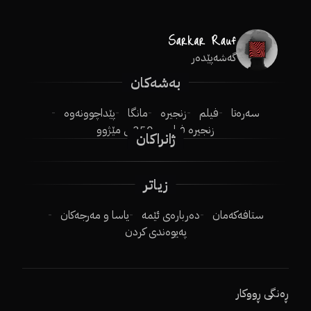
گەشەپێدەر
بەشەکان
سەرەتا
فیلم
زنجیرە
مانگا
پێداچوونەوە
زنجیرە فیلم
250ـی مێژوو
ژانراکان
زیاتر
ستافەکەمان
دەربارەی ئێمە
یاسا و مەرجەکان
پەیوەندی کردن
ڕەنگی ڕووکار