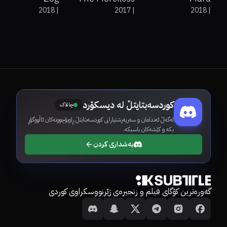
2018
|
2017
|
2018
|
کوردسەبتایتڵ لە دیسکۆرد
چالاک
لەگەڵ ئەندامان و سەرپەرشتیارانی کوردسەبتایتڵ ڕاوبۆچوونەکان ئاڵووگۆڕ
بکە و کێشەکان باسبکە.
بەشداری کردن
گەورەترین کۆگای فیلم و زنجیرەی ژێرنووسکراوی کوردی