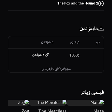
The Fox and the Hound 2
دابەزاندن
ناو
کوالێتی
دابەزاندن
دابەزاندن
1080p
سێرڤەرەکانی دابەزاندن
7.3
53%
73%
6.7
32%
0%
5.1
فیلمی زیاتر
Zog
The Merciless
Mara