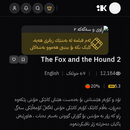
ئەم فیلمە لە بەشێك زیاتری هەیە،
کلیک بکە بۆ بینینی هەموو بەشەکانی
The Fox and the Hound 2
12,184
69
خولەک
English
20%
5.3
تۆد و کۆپەر هێشتاش بۆ بەدەست هێنانی کاتێکی خۆش پێکەوە
دەڕۆن، بەڵام کاتێک کۆپەر کاتێکی خۆش لەگەڵ کۆمەڵێکی سەگی
ڕاو کە زۆر بە جۆشن بۆ گۆرانی گووتن بەسەر دەبات ، هاوڕێیەتی
پاکیان دەخرێتە ژێر تاقیکردنەوە.