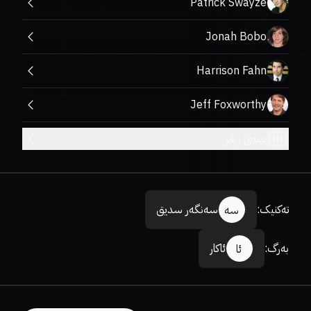
Patrick Swayze
Jonah Bobo
Harrison Fahn
Jeff Foxworthy
بینینی زیاتر
تەکنیک
:
سەنگەر سدیق
سە
بەرگ
:
ئاکار
ئا