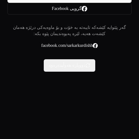
گروپی Facebook
گەر پێتوایە کێشەکە تایبەتە بە خۆت و بۆ ماوەیەکی درێژە هەمان
کێشەت هەیە، لێرە پەیوەندیمان پێوە بکە:
facebook.com/sarkarkurdishh
دووبارە هەوڵبدەرەوە