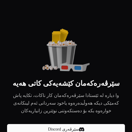
سێرڤەرەکەمان کێشەیەکی کاتی هەیە
وا دیارە لە ئێستادا سێرڤەرەکەمان کار ناکات، تکایە پاش
کەمێکی دیکە هەوڵبدەرەوە یاخود سەردانی ئەم لینکانەی
خوارەوە بکە بۆ دەستکەوتنی نوێترین زانیاریەکان
سێرڤەری Discord