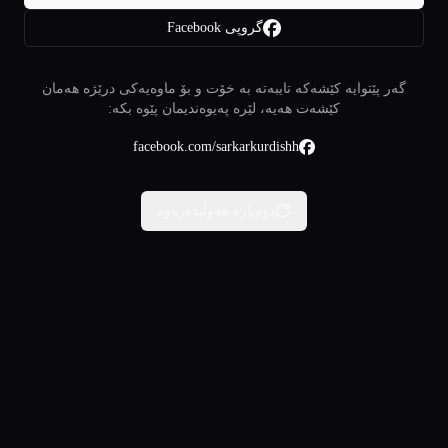
گروپی Facebook
گەر پێتوایە کێشەکە تایبەتە بە خۆت و بۆ ماوەیەکی درێژە هەمان
کێشەت هەیە، لێرە پەیوەندیمان پێوە بکە:
facebook.com/sarkarkurdishh
دووبارە هەوڵبدەرەوە