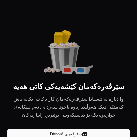
سێرڤەرەکەمان کێشەیەکی کاتی هەیە
وا دیارە لە ئێستادا سێرڤەرەکەمان کار ناکات، تکایە پاش
کەمێکی دیکە هەوڵبدەرەوە یاخود سەردانی ئەم لینکانەی
خوارەوە بکە بۆ دەستکەوتنی نوێترین زانیاریەکان
سێرڤەری Discord