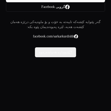
گروپی Facebook
گەر پێتوایە کێشەکە تایبەتە بە خۆت و بۆ ماوەیەکی درێژە هەمان
کێشەت هەیە، لێرە پەیوەندیمان پێوە بکە:
facebook.com/sarkarkurdishh
دووبارە هەوڵبدەرەوە