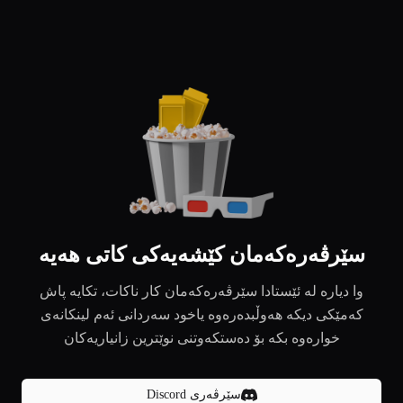
سێرڤەرەکەمان کێشەیەکی کاتی هەیە
وا دیارە لە ئێستادا سێرڤەرەکەمان کار ناکات، تکایە پاش
کەمێکی دیکە هەوڵبدەرەوە یاخود سەردانی ئەم لینکانەی
خوارەوە بکە بۆ دەستکەوتنی نوێترین زانیاریەکان
سێرڤەری Discord