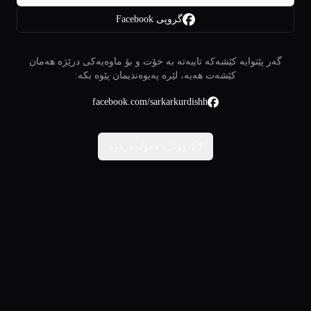
گروپی Facebook
گەر پێتوایە کێشەکە تایبەتە بە خۆت و بۆ ماوەیەکی درێژە هەمان
کێشەت هەیە، لێرە پەیوەندیمان پێوە بکە:
facebook.com/sarkarkurdishh
دووبارە هەوڵبدەرەوە