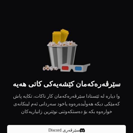
سێرڤەرەکەمان کێشەیەکی کاتی هەیە
وا دیارە لە ئێستادا سێرڤەرەکەمان کار ناکات، تکایە پاش
کەمێکی دیکە هەوڵبدەرەوە یاخود سەردانی ئەم لینکانەی
خوارەوە بکە بۆ دەستکەوتنی نوێترین زانیاریەکان
سێرڤەری Discord