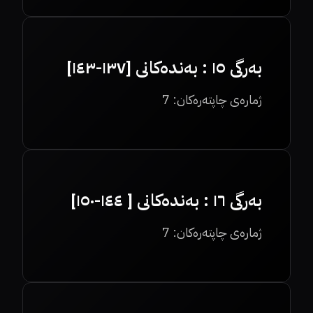
بەرگی ١٥ : بەندەکانی [١٣٧-١٤٣]
ژمارەی چاپتەرەکان:
7
بەرگی ١٦ : بەندەکانی [ ١٤٤-١٥٠]
ژمارەی چاپتەرەکان:
7