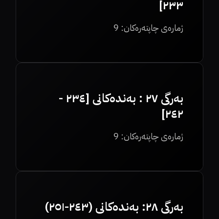
٢٣٣]
ژمارەی چاپتەرەکان:
9
بەرگی ٢٧ : بەندەکانی [٢٣٤ -
٢٤٢]
ژمارەی چاپتەرەکان:
9
بەرگی ٢٨: بەندەکانی (٢٤٣-٢٥١)