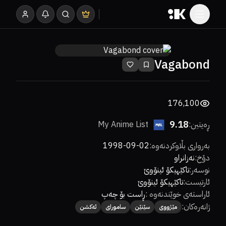
Vagabond
176,100
9.18
ڕەیتین:
My Anime List
بەرواری بڵاوکردنەوە
:
1998-09-02
دۆخ
:
نەزانراو
نوسەر
:
تاکێهیکۆ ئینۆوێ
ئارتیست
:
تاکێهیکۆ ئینۆوێ
ئاراستەی خوێندنەوە
:
ڕاست بۆ چەپ
ژانەرەکان:
مێژووی
سێنێن
سامورای
ئەكشن