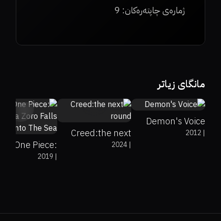
ژمارەی چاپتەرەکان:
9
مانگای زیاتر
0
0
0
Demon's Voice
Creed:the next
2012
|
One Piece:
2024
|
round
2019
|
Roronoa Zoro
ls Into The Sea