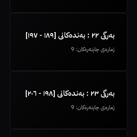
بەرگی ٢٢ : بەندەکانی [١٨٩ - ١٩٧]
ژمارەی چاپتەرەکان:
9
بەرگی ٢٣ : بەندەکانی [١٩٨ - ٢٠٦]
ژمارەی چاپتەرەکان:
9