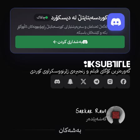
کوردسەبتایتڵ لە دیسکۆرد
چالاک
لەگەڵ ئەندامان و سەرپەرشتیارانی کوردسەبتایتڵ ڕاوبۆچوونەکان ئاڵووگۆڕ
بکە و کێشەکان باسبکە.
بەشداری کردن
گەورەترین کۆگای فیلم و زنجیرەی ژێرنووسکراوی کوردی
گەشەپێدەر
بەشەکان