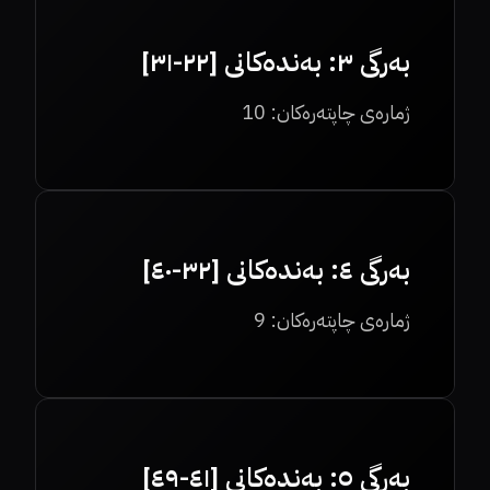
بەرگی ٣: بەندەکانی [٢٢-٣١]
ژمارەی چاپتەرەکان:
10
بەرگی ٤: بەندەکانی [٣٢-٤٠]
ژمارەی چاپتەرەکان:
9
بەرگی ٥: بەندەکانی [٤١-٤٩]