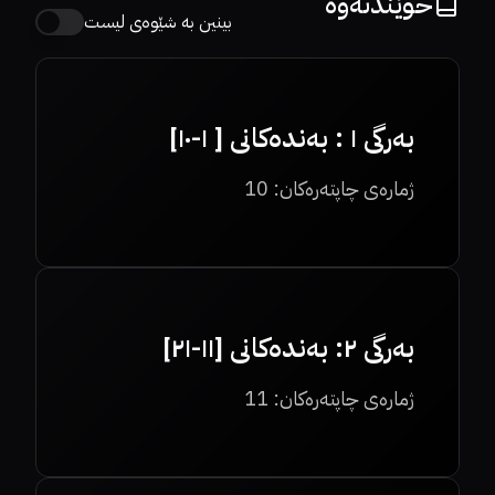
خوێندنەوە
بینین بە شێوەی لیست
بەرگی ١ : بەندەکانی [ ١-١٠]
ژمارەی چاپتەرەکان:
10
بەرگی ٢: بەندەکانی [١١-٢١]
ژمارەی چاپتەرەکان:
11