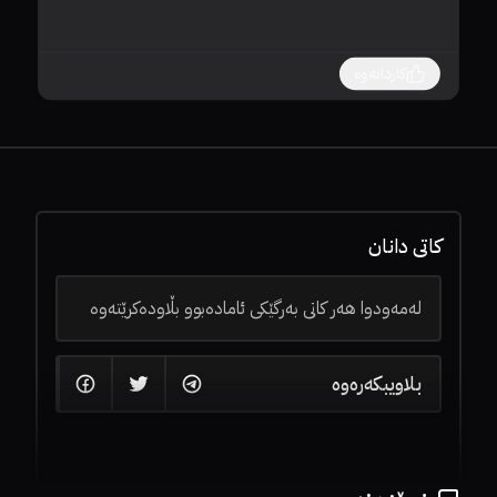
کاردانەوە
کاتی دانان
لەمەودوا هەر کاتی بەرگێکی ئامادەبوو بڵاودەکرێتەوە
بلاویبکەرەوە