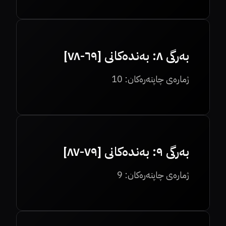
بەرگی ٨: بەندەکانی [٦٩-٧٨]
ژمارەی چاپتەرەکان:
10
بەرگی ٩: بەندەکانی [٧٩-٨٧]
ژمارەی چاپتەرەکان:
9