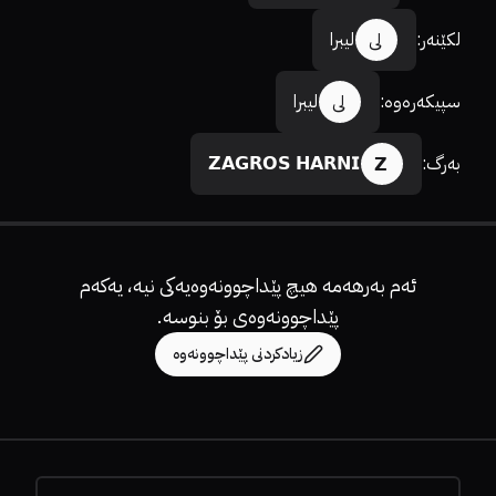
لکێنەر
:
لیبرا
لی
سپیکەرەوە
:
لیبرا
لی
بەرگ
:
𝗭𝗔𝗚𝗥𝗢𝗦 𝗛𝗔𝗥𝗡𝗜
𝗭
ئەم بەرهەمە هیچ پێداچوونەوەیەکی نیە، یەکەم
پێداچوونەوەی بۆ بنوسە.
زیادکردنی پێداچوونەوە