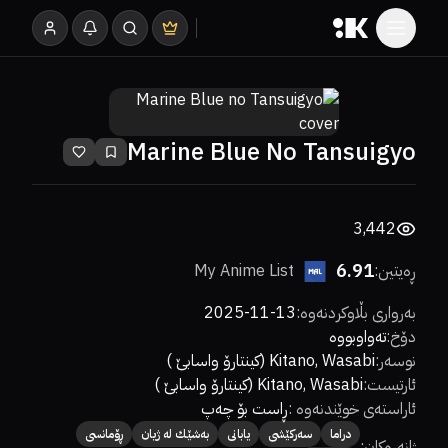
Marine Blue No Tansuigyo
3,442
6.91
ڕەیتین:
My Anime List
بەرواری بڵاوکردنەوە
:
2025-11-13
دۆخ
:
تەواوبووە
نوسەر
:
Kitano, Wasabi (كینتارۆ واسابێ )
ئارتیست
:
Kitano, Wasabi (كینتارۆ واسابێ )
ئاراستەی خوێندنەوە
:
ڕاست بۆ چەپ
دراما
سەركێشی
یابانی
بەشێك لە ژیان
ڕۆمانسی
ژانەرەکان: