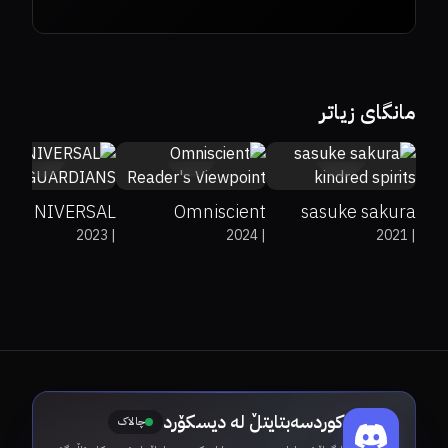
مانگای زیاتر
0
9.91
9
HE UNIVERSAL
Omniscient
sasuke sakura
2023
|
2024
|
2021
|
GUARDIANS
Reader's
kindred spirits
Viewpoint
کوردسەبتایتڵ لە دیسکۆرد
چالاک