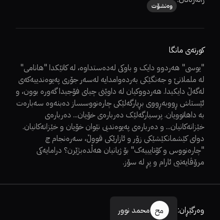
وەنشۆت
کورتەی مانگا
"یوسی" هەردوو دایک و باوکی لەدەستداوە، لە کاتێکدا "هانامی"
لە ململانێ و جەنگێکی بەردەوامدایە لەسەر جۆری پەیوەندییەکەی
لەگەڵ دایکیدا. هەردووکیان لە داوێنی چیای فۆجیدا گەورە بوون، و
ئێستاش ڕووبەڕووی بڕیارگەلێکی چارەنووسساز دەبنەوە سەبارەت
بە داهاتوویان. پرسیارگەلێک دەربارەی خۆیان... دەربارەی
خێزانەکانیان... و دەربارەی پەیوەندیی نێوان خۆیان و خێزانەکانیان.
دوای کێشمانکێشێکی زۆر و ئازارێکی قووڵ، سەرەنجام چ
"چارەنووس و کۆتایییەک" بۆ ژیانیان هەڵدەبژێرن؟ درامایەکی
مرۆڤایەتیی ئارام و پڕ لە سۆز.
وەرگێڕان
:
محمد نوور
مح