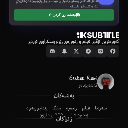
لەگەڵ ئەندامان و سەرپەرشتیارانی کوردسەبتایتڵ ڕاوبۆچوونەکان ئاڵووگۆڕ
بکە و کێشەکان باسبکە.
بەشداری کردن
گەورەترین کۆگای فیلم و زنجیرەی ژێرنووسکراوی کوردی
گەشەپێدەر
بەشەکان
سەرەتا
فیلم
زنجیرە
مانگا
پێداچوونەوە
زنجیرە فیلم
250ـی مێژوو
ژانراکان