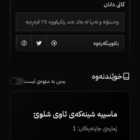
کاتی دانان
وەنشۆتە و تەنها لە یەك بەند پێكهاتووە 75 لاپەڕەیە
بلاویبکەرەوە
خوێندنەوە
بینین بە شێوەی لیست
ماسییە شینەكەی ئاوی شلوێ
ژمارەی چاپتەرەکان:
1