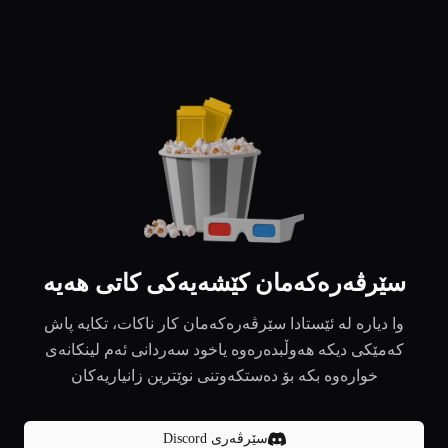
سێرڤەرەکەمان کێشەیەکی کاتی هەیە
وا دیارە لە ئێستادا سێرڤەرەکەمان کار ناکات، تکایە پاش
کەمێکی دیکە هەوڵبدەرەوە یاخود سەردانی ئەم لینکانەی
خوارەوە بکە بۆ دەستکەوتنی نوێترین زانیاریەکان
سێرڤەری Discord