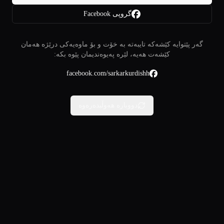
گروپی Facebook
گەر پێتوایە کێشەکە تایبەتە بە خۆت و بۆ ماوەیەکی درێژە هەمان
کێشەت هەیە، لێرە پەیوەندیمان پێوە بکە:
facebook.com/sarkarkurdishh
دووبارە هەوڵبدەرەوە