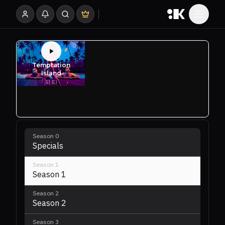
Season
0
Specials
Season
1
Season 1
Season
2
Season 2
Season
3