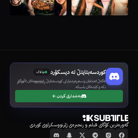
کوردسەبتایتڵ لە دیسکۆرد
چالاک
لەگەڵ ئەندامان و سەرپەرشتیارانی کوردسەبتایتڵ ڕاوبۆچوونەکان ئاڵووگۆڕ
بکە و کێشەکان باسبکە.
بەشداری کردن
گەورەترین کۆگای فیلم و زنجیرەی ژێرنووسکراوی کوردی