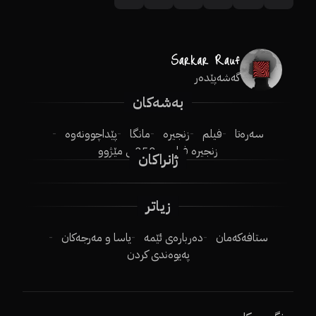
گەشەپێدەر
بەشەکان
سەرەتا
فیلم
زنجیرە
مانگا
پێداچوونەوە
زنجیرە فیلم
250ـی مێژوو
ژانراکان
زیاتر
ستافەکەمان
دەربارەی ئێمە
یاسا و مەرجەکان
پەیوەندی کردن