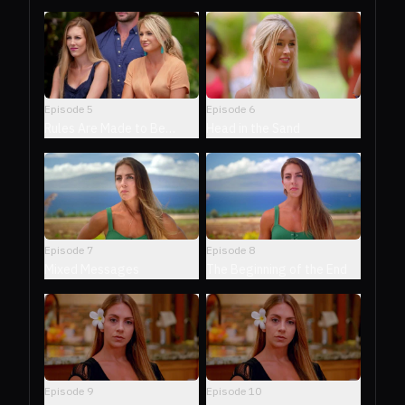
Episode
5
Episode
6
Rules Are Made to Be
Head in the Sand
Broken
Episode
7
Episode
8
Mixed Messages
The Beginning of the End
Episode
9
Episode
10