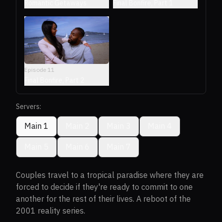
Romantic Getaways
Final Bonfire, Part 1
Episode
11
Final Bonfire, Part 2
Servers:
Main 1
Main 2
Main 3
Main 4
Main 5
Main 6
Main 7
Couples travel to a tropical paradise where they are
forced to decide if they're ready to commit to one
another for the rest of their lives. A reboot of the
2001 reality series.