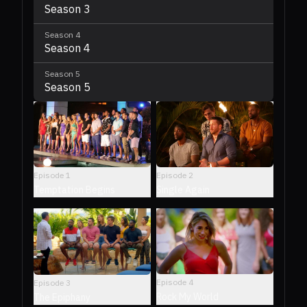
Season 3
Season
4
Season 4
Season
5
Season 5
Episode
1
Episode
2
Temptation Begins
Single Again
Episode
4
Episode
3
Rock My World
The Epiphany