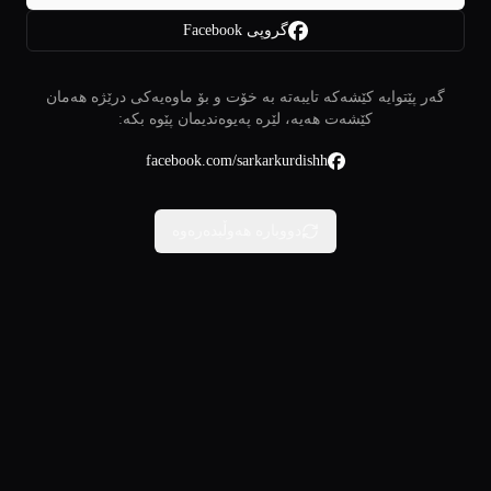
گروپی Facebook
گەر پێتوایە کێشەکە تایبەتە بە خۆت و بۆ ماوەیەکی درێژە هەمان
کێشەت هەیە، لێرە پەیوەندیمان پێوە بکە:
facebook.com/sarkarkurdishh
دووبارە هەوڵبدەرەوە