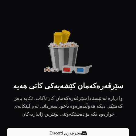
سێرڤەرەکەمان کێشەیەکی کاتی هەیە
وا دیارە لە ئێستادا سێرڤەرەکەمان کار ناکات، تکایە پاش
کەمێکی دیکە هەوڵبدەرەوە یاخود سەردانی ئەم لینکانەی
خوارەوە بکە بۆ دەستکەوتنی نوێترین زانیاریەکان
سێرڤەری Discord