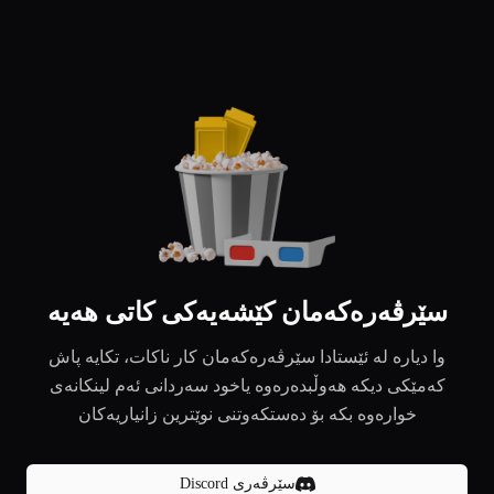
سێرڤەرەکەمان کێشەیەکی کاتی هەیە
وا دیارە لە ئێستادا سێرڤەرەکەمان کار ناکات، تکایە پاش
کەمێکی دیکە هەوڵبدەرەوە یاخود سەردانی ئەم لینکانەی
خوارەوە بکە بۆ دەستکەوتنی نوێترین زانیاریەکان
سێرڤەری Discord