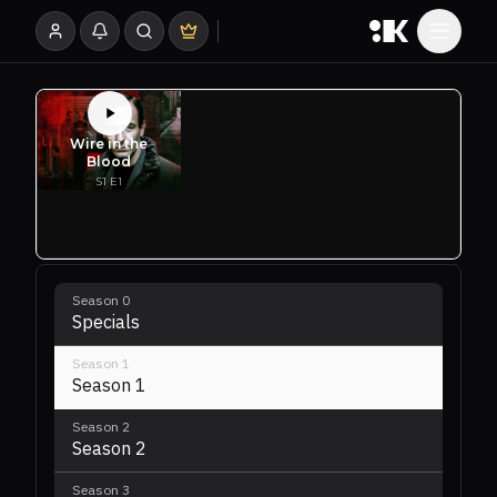
Season
0
Specials
Season
1
Season 1
Season
2
Season 2
Season
3