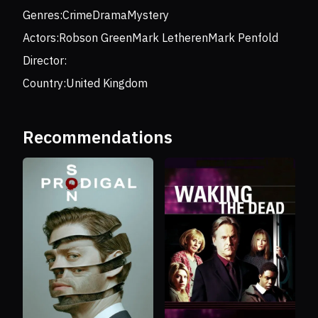
Genres:
Crime
Drama
Mystery
Actors:
Robson Green
Mark Letheren
Mark Penfold
Director:
Country:
United Kingdom
Recommendations