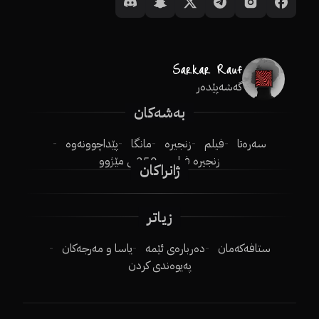
گەشەپێدەر
بەشەکان
سەرەتا
فیلم
زنجیرە
مانگا
پێداچوونەوە
زنجیرە فیلم
250ـی مێژوو
ژانراکان
زیاتر
ستافەکەمان
دەربارەی ئێمە
یاسا و مەرجەکان
پەیوەندی کردن