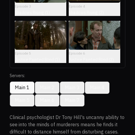
Episode
3
Episode
4
Shadows Rising (1)
Shadows Rising (2)
Episode
5
Episode
6
Justice Painted Blind (1)
Justice Painted Blind (2)
Servers:
Main 1
Main 2
Main 3
Main 4
Main 5
Main 6
Main 7
Clinical psychologist Dr Tony Hill's uncanny ability to
see into the minds of murderers means he finds it
difficult to distance himself from disturbing cases.