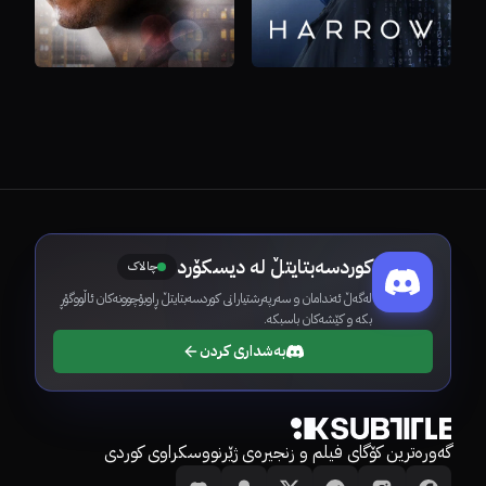
کوردسەبتایتڵ لە دیسکۆرد
چالاک
لەگەڵ ئەندامان و سەرپەرشتیارانی کوردسەبتایتڵ ڕاوبۆچوونەکان ئاڵووگۆڕ
بکە و کێشەکان باسبکە.
بەشداری کردن
گەورەترین کۆگای فیلم و زنجیرەی ژێرنووسکراوی کوردی