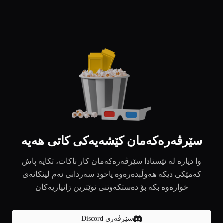
سێرڤەرەکەمان کێشەیەکی کاتی هەیە
وا دیارە لە ئێستادا سێرڤەرەکەمان کار ناکات، تکایە پاش
کەمێکی دیکە هەوڵبدەرەوە یاخود سەردانی ئەم لینکانەی
خوارەوە بکە بۆ دەستکەوتنی نوێترین زانیاریەکان
سێرڤەری Discord