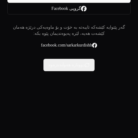
گروپی Facebook
گەر پێتوایە کێشەکە تایبەتە بە خۆت و بۆ ماوەیەکی درێژە هەمان
کێشەت هەیە، لێرە پەیوەندیمان پێوە بکە:
facebook.com/sarkarkurdishh
دووبارە هەوڵبدەرەوە