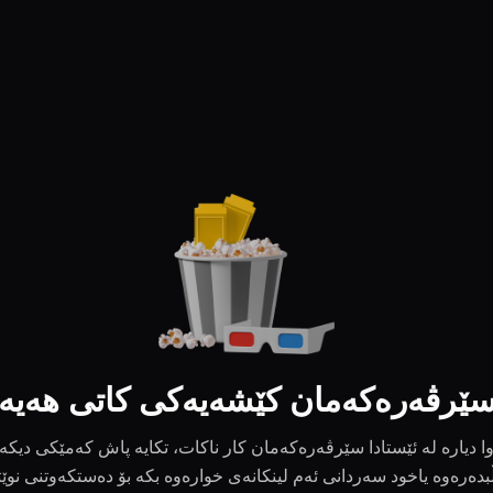
ێرڤەرەکەمان کێشەیەکی کاتی هەیە
ا دیارە لە ئێستادا سێرڤەرەکەمان کار ناکات، تکایە پاش کەمێکی دیکە
بدەرەوە یاخود سەردانی ئەم لینکانەی خوارەوە بکە بۆ دەستکەوتنی نوێ