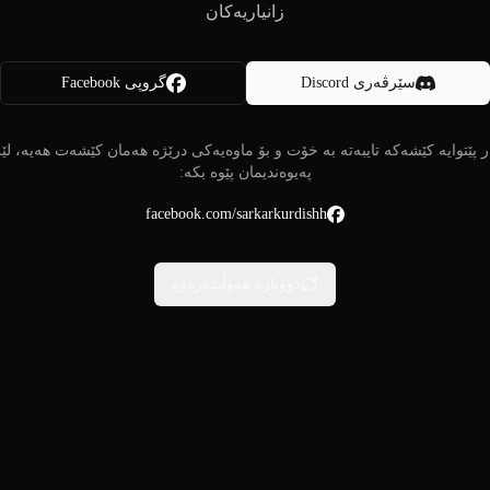
زانیاریەکان
سێرڤەری Discord
گروپی Facebook
 پێتوایە کێشەکە تایبەتە بە خۆت و بۆ ماوەیەکی درێژە هەمان کێشەت هەیە، لێ
پەیوەندیمان پێوە بکە:
facebook.com/sarkarkurdishh
دووبارە هەوڵبدەرەوە