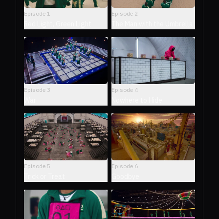
Episode
1
Episode
2
Red Light, Green Light
The Man with the Umbrella
Episode
3
Episode
4
War
Nowhere to Hide
Episode
5
Episode
6
Trick or Treat
Goodbye