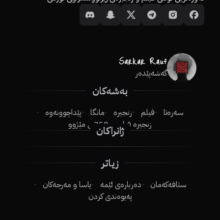
گەشەپێدەر
بەشەکان
سەرەتا
فیلم
زنجیرە
مانگا
پێداچوونەوە
زنجیرە فیلم
250ـی مێژوو
ژانراکان
زیاتر
ستافەکەمان
دەربارەی ئێمە
یاسا و مەرجەکان
پەیوەندی کردن