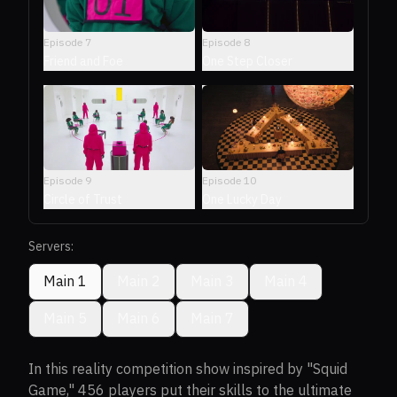
Episode
7
Episode
8
Friend and Foe
One Step Closer
Episode
9
Episode
10
Circle of Trust
One Lucky Day
Servers:
Main 1
Main 2
Main 3
Main 4
Main 5
Main 6
Main 7
In this reality competition show inspired by "Squid
Game," 456 players put their skills to the ultimate