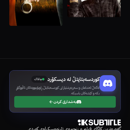
کوردسەبتایتڵ لە دیسکۆرد
چالاک
لەگەڵ ئەندامان و سەرپەرشتیارانی کوردسەبتایتڵ ڕاوبۆچوونەکان ئاڵووگۆڕ
بکە و کێشەکان باسبکە.
بەشداری کردن
گەورەترین کۆگای فیلم و زنجیرەی ژێرنووسکراوی کوردی