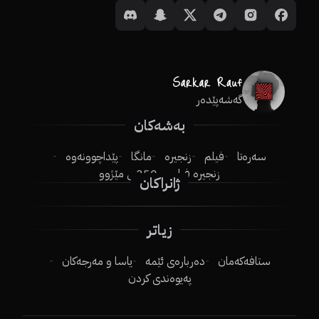
گەشەپێدەر
بەشەکان
سەرەتا
فیلم
زنجیرە
مانگا
پێداچوونەوە
زنجیرە فیلم
250ـی مێژوو
ژانراکان
زیاتر
ستافەکەمان
دەربارەی ئێمە
یاسا و مەرجەکان
پەیوەندی کردن