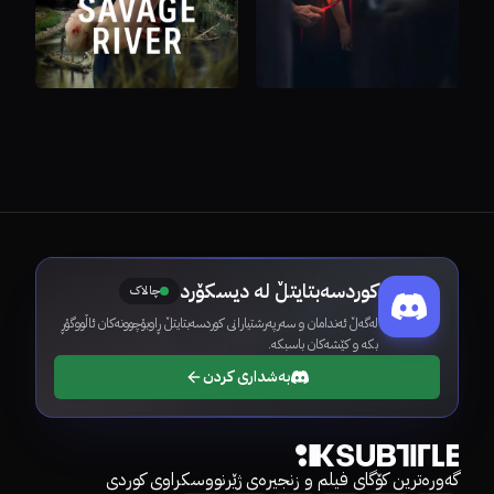
کوردسەبتایتڵ لە دیسکۆرد
چالاک
لەگەڵ ئەندامان و سەرپەرشتیارانی کوردسەبتایتڵ ڕاوبۆچوونەکان ئاڵووگۆڕ
بکە و کێشەکان باسبکە.
بەشداری کردن
گەورەترین کۆگای فیلم و زنجیرەی ژێرنووسکراوی کوردی