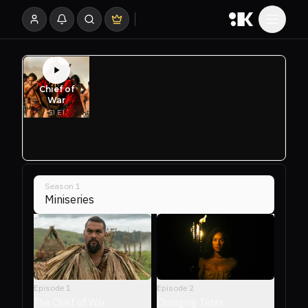
Season
1
Miniseries
Episode
1
Episode
2
The Chief of War
Changing Tides