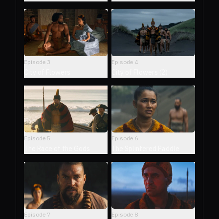
Episode
3
Episode
4
City of Flowers
City of Flowers (2)
Episode
5
Episode
6
The Race of the Gods
The Splintered Paddle
Episode
7
Episode
8