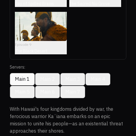
Day of Spilled Brains
The Sacred Niu Grove
Episode
9
The Black Desert
Servers:
Main 1
Main 2
Main 3
Main 4
Main 5
Main 6
Main 7
With Hawaii's four kingdoms divided by war, the
ferocious warrior Kaʻiana embarks on an epic
mission to unite his people—as an existential threat
approaches their shores.