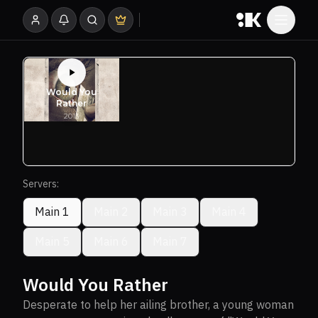
Servers:
Main 1
Main 2
Main 3
Main 4
Main 5
Main 6
Main 7
Would You Rather
Desperate to help her ailing brother, a young woman