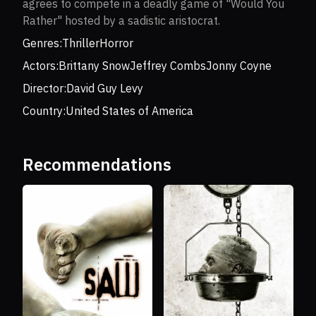
agrees to compete in a deadly game of "Would You
Rather" hosted by a sadistic aristocrat.
Genres:
Thriller
Horror
Actors:
Brittany Snow
Jeffrey Combs
Jonny Coyne
Director:
David Guy Levy
Country:
United States of America
Recommendations