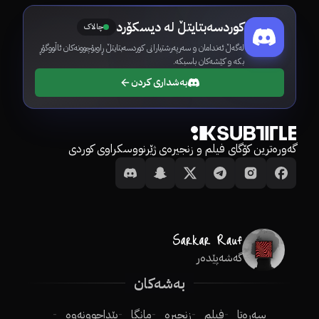
کوردسەبتایتڵ لە دیسکۆرد
چالاک
لەگەڵ ئەندامان و سەرپەرشتیارانی کوردسەبتایتڵ ڕاوبۆچوونەکان ئاڵووگۆڕ
بکە و کێشەکان باسبکە.
بەشداری کردن
گەورەترین کۆگای فیلم و زنجیرەی ژێرنووسکراوی کوردی
گەشەپێدەر
بەشەکان
سەرەتا
فیلم
زنجیرە
مانگا
پێداچوونەوە