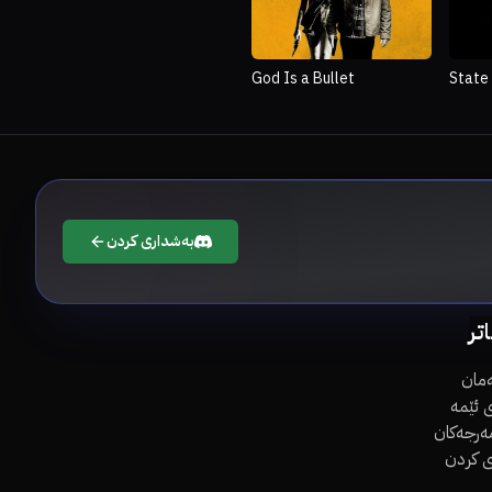
God Is a Bullet
State
بەشداری کردن
اتر
مان
 ئێمە
مەرجەکان
ی کردن