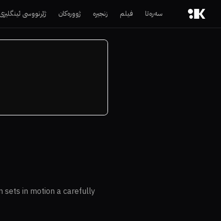
سەرەتا
فیلم
زنجیرە
ژوورەکان
ژێرنووسی ئینگلیزی
n sets in motion a carefully