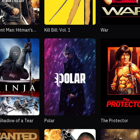
ent Man: Hitman's
Kill Bill: Vol. 1
War
ay
 Shadow of a Tear
Polar
The Protector