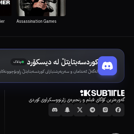
ier
Assassination Games
کوردسەبتایتڵ لە دیسکۆرد
چالاک
لەگەڵ ئەندامان و سەرپەرشتیارانی کوردسەبتایتڵ ڕاوبۆچوونەکا.
گەورەترین کۆگای فیلم و زنجیرەی ژێرنووسکراوی کوردی