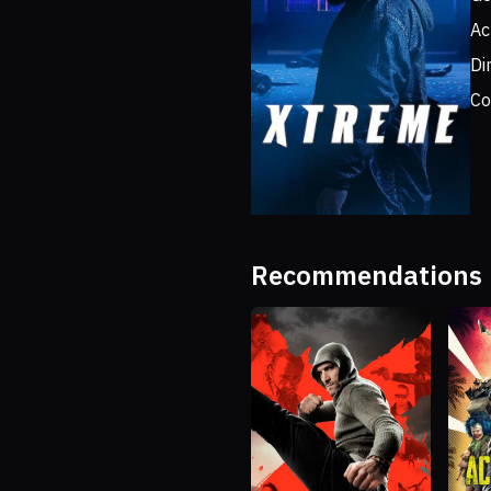
Ac
Di
Co
Recommendations