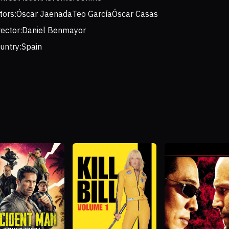
tors:
Óscar Jaenada
Teo García
Óscar Casas
rector:
Daniel Benmayor
untry:
Spain