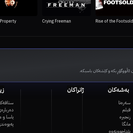
 Property
Crying Freeman
Rise of the Footsold
ن ئاڵووگۆڕ بکە و کێشەکان باسبکە
بەشەکان
ژانراکان
زی
سەرەتا
ستافەکە
فیلم
دەربارەی
زنجیرە
یاسا و 
مانگا
پەیوەند
پێداچوونەوە