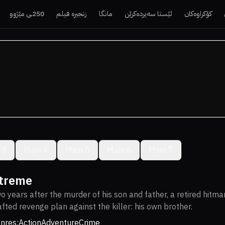
کۆکراوەکان
ئێستا سەیردەکرێن
مانگا
زنجیرە فیلم
250ـی مێژوو
 3
Main 4
Main 5
Main 6
Main 7
treme
o years after the murder of his son and father, a retired hitma
afted revenge plan against the killer: his own brother.
nres:
Action
Adventure
Crime