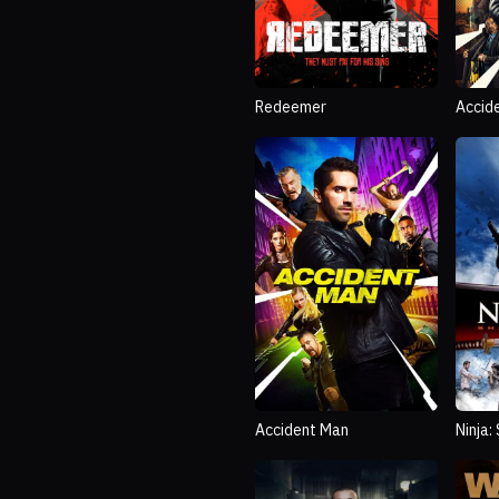
Redeemer
Accid
Holid
Accident Man
Ninja: