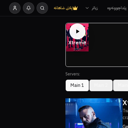
پێداچوونەوە
زیاتر
پلانی شاهانە
Servers:
Main 1
Main 2
Main
X
Tw
cr
Ge