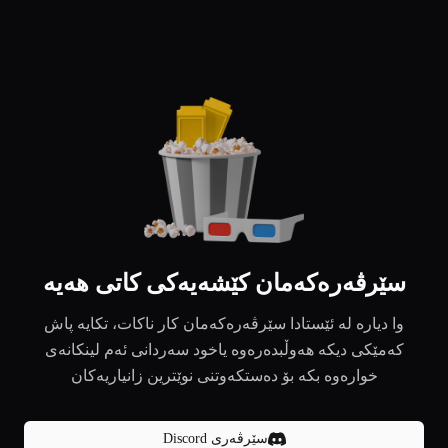
سێرڤەرەکەمان کێشەیەکی کاتی هەیە
وا دیارە لە ئێستادا سێرڤەرەکەمان کار ناکات، تکایە پاش
کەمێکی دیکە هەوڵبدەرەوە یاخود سەردانی ئەم لینکانەی
خوارەوە بکە بۆ دەستکەوتنی نوێترین زانیاریەکان
سێرڤەری Discord