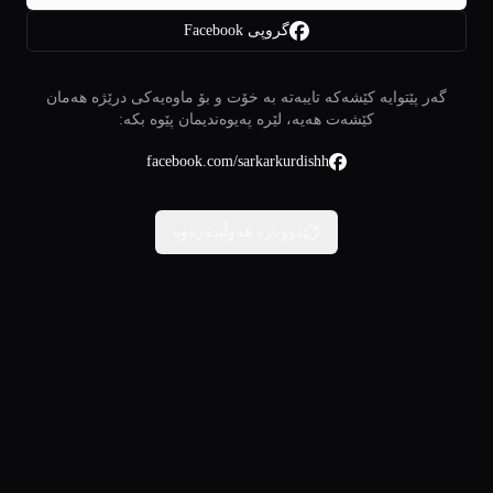
گروپی Facebook
گەر پێتوایە کێشەکە تایبەتە بە خۆت و بۆ ماوەیەکی درێژە هەمان
کێشەت هەیە، لێرە پەیوەندیمان پێوە بکە:
facebook.com/sarkarkurdishh
دووبارە هەوڵبدەرەوە