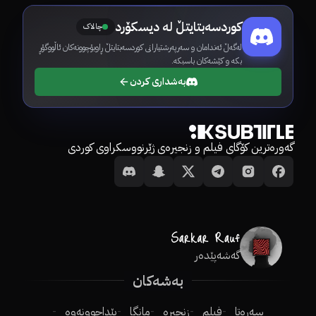
کوردسەبتایتڵ لە دیسکۆرد
چالاک
لەگەڵ ئەندامان و سەرپەرشتیارانی کوردسەبتایتڵ ڕاوبۆچوونەکان ئاڵووگۆڕ
بکە و کێشەکان باسبکە.
بەشداری کردن
گەورەترین کۆگای فیلم و زنجیرەی ژێرنووسکراوی کوردی
گەشەپێدەر
بەشەکان
سەرەتا
فیلم
زنجیرە
مانگا
پێداچوونەوە