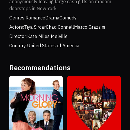
anonymously leaving large cash gifts on random
doorsteps in New York.
Genres:
Romance
Drama
Comedy
Actors:
Tiya Sircar
Chad Connell
Marco Grazzini
Director:
Kate Miles Melville
Country:
United States of America
Recommendations