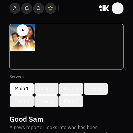
Servers:
Main 1
Main 2
Main 3
Main 4
Main 5
Main 6
Main 7
Good Sam
A news reporter looks into who has been