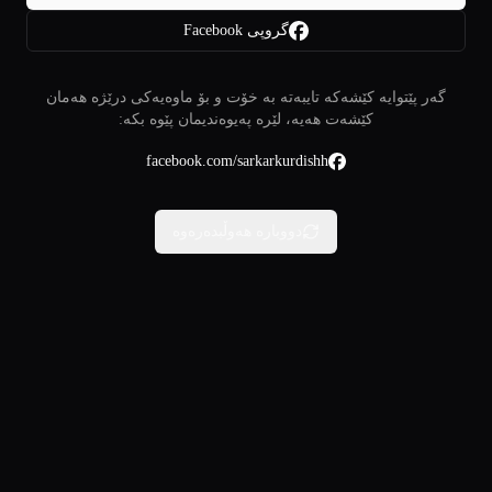
گروپی Facebook
گەر پێتوایە کێشەکە تایبەتە بە خۆت و بۆ ماوەیەکی درێژە هەمان
کێشەت هەیە، لێرە پەیوەندیمان پێوە بکە:
facebook.com/sarkarkurdishh
دووبارە هەوڵبدەرەوە