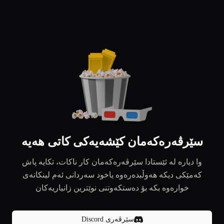
سێرڤەرەکەمان کێشەیەکی کاتی هەیە
وا دیارە لە ئێستادا سێرڤەرەکەمان کار ناکات، تکایە پاش
کەمێکی دیکە هەوڵبدەرەوە یاخود سەردانی ئەم لینکانەی
خوارەوە بکە بۆ دەستکەوتنی نوێترین زانیاریەکان
سێرڤەری Discord