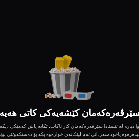
ێرڤەرەکەمان کێشەیەکی کاتی هەیە
ا دیارە لە ئێستادا سێرڤەرەکەمان کار ناکات، تکایە پاش کەمێکی دیکە
بدەرەوە یاخود سەردانی ئەم لینکانەی خوارەوە بکە بۆ دەستکەوتنی نوێ