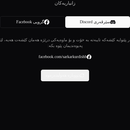
زانیاریەکان
سێرڤەری Discord
گروپی Facebook
 پێتوایە کێشەکە تایبەتە بە خۆت و بۆ ماوەیەکی درێژە هەمان کێشەت هەیە، لێ
پەیوەندیمان پێوە بکە:
facebook.com/sarkarkurdishh
دووبارە هەوڵبدەرەوە