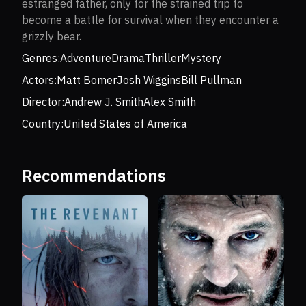
estranged father, only for the strained trip to
become a battle for survival when they encounter a
grizzly bear.
Genres:
Adventure
Drama
Thriller
Mystery
Actors:
Matt Bomer
Josh Wiggins
Bill Pullman
Director:
Andrew J. Smith
Alex Smith
Country:
United States of America
Recommendations