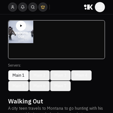
Servers:
Main 1
Main 2
Main 3
Main 4
Main 5
Main 6
Main 7
Walking Out
A city teen travels to Montana to go hunting with his