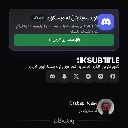
کوردسەبتایتڵ لە دیسکۆرد
چالاک
لەگەڵ ئەندامان و سەرپەرشتیارانی کوردسەبتایتڵ ڕاوبۆچوونەکان ئاڵووگۆڕ
بکە و کێشەکان باسبکە.
بەشداری کردن
گەورەترین کۆگای فیلم و زنجیرەی ژێرنووسکراوی کوردی
گەشەپێدەر
بەشەکان