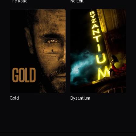
The Road
No Exit
Gold
Byzantium