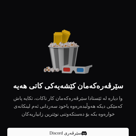
سێرڤەرەکەمان کێشەیەکی کاتی هەیە
وا دیارە لە ئێستادا سێرڤەرەکەمان کار ناکات، تکایە پاش
کەمێکی دیکە هەوڵبدەرەوە یاخود سەردانی ئەم لینکانەی
خوارەوە بکە بۆ دەستکەوتنی نوێترین زانیاریەکان
سێرڤەری Discord