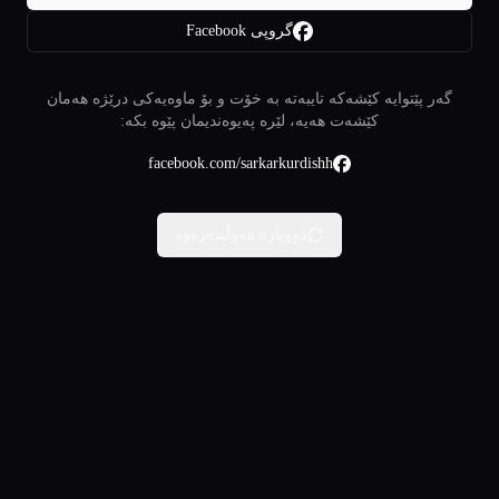
گروپی Facebook
گەر پێتوایە کێشەکە تایبەتە بە خۆت و بۆ ماوەیەکی درێژە هەمان
کێشەت هەیە، لێرە پەیوەندیمان پێوە بکە:
facebook.com/sarkarkurdishh
دووبارە هەوڵبدەرەوە