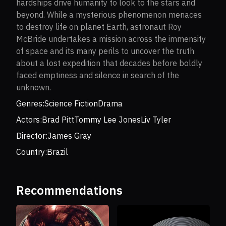
hardships drive humanity to look to the stars and
beyond. While a mysterious phenomenon menaces
to destroy life on planet Earth, astronaut Roy
McBride undertakes a mission across the immensity
of space and its many perils to uncover the truth
about a lost expedition that decades before boldly
faced emptiness and silence in search of the
unknown.
Genres:
Science Fiction
Drama
Actors:
Brad Pitt
Tommy Lee Jones
Liv Tyler
Director:
James Gray
Country:
Brazil
Recommendations