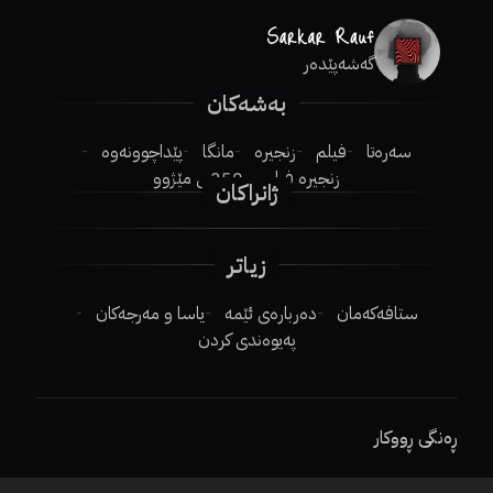
گەشەپێدەر
بەشەکان
سەرەتا
فیلم
زنجیرە
مانگا
پێداچوونەوە
زنجیرە فیلم
250ـی مێژوو
ژانراکان
زیاتر
ستافەکەمان
دەربارەی ئێمە
یاسا و مەرجەکان
پەیوەندی کردن
ڕەنگی ڕووکار