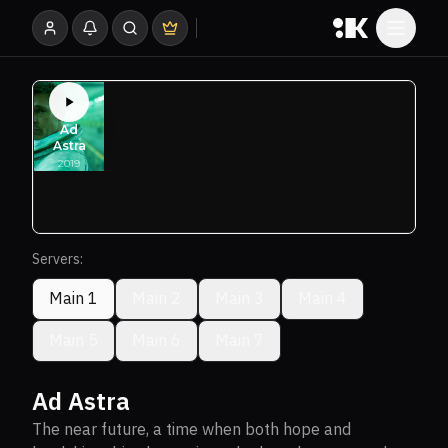
Servers:
Main 1
Main 2
Main 3
Main 4
Main 5
Main 6
Main 7
Ad Astra
The near future, a time when both hope and