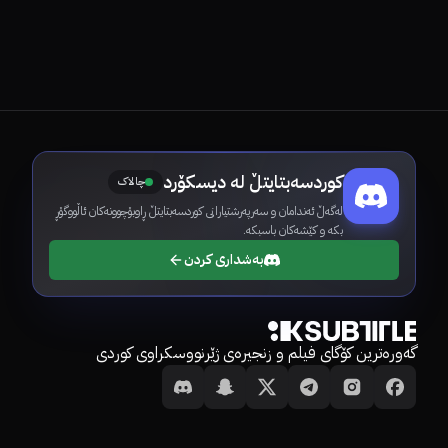
کوردسەبتایتڵ لە دیسکۆرد
چالاک
لەگەڵ ئەندامان و سەرپەرشتیارانی کوردسەبتایتڵ ڕاوبۆچوونەکان ئاڵووگۆڕ
بکە و کێشەکان باسبکە.
بەشداری کردن
گەورەترین کۆگای فیلم و زنجیرەی ژێرنووسکراوی کوردی