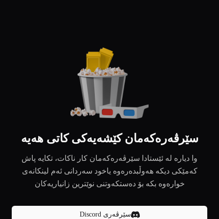
سێرڤەرەکەمان کێشەیەکی کاتی هەیە
وا دیارە لە ئێستادا سێرڤەرەکەمان کار ناکات، تکایە پاش
کەمێکی دیکە هەوڵبدەرەوە یاخود سەردانی ئەم لینکانەی
خوارەوە بکە بۆ دەستکەوتنی نوێترین زانیاریەکان
سێرڤەری Discord