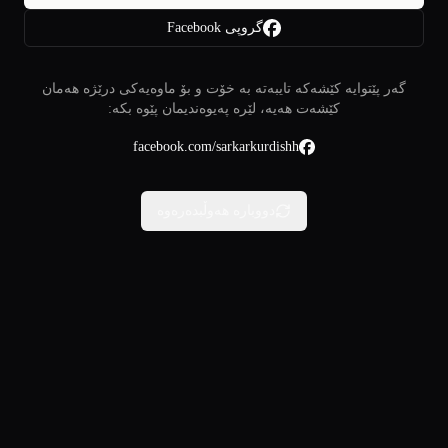
گروپی Facebook
گەر پێتوایە کێشەکە تایبەتە بە خۆت و بۆ ماوەیەکی درێژە هەمان
کێشەت هەیە، لێرە پەیوەندیمان پێوە بکە:
facebook.com/sarkarkurdishh
دووبارە هەوڵبدەرەوە