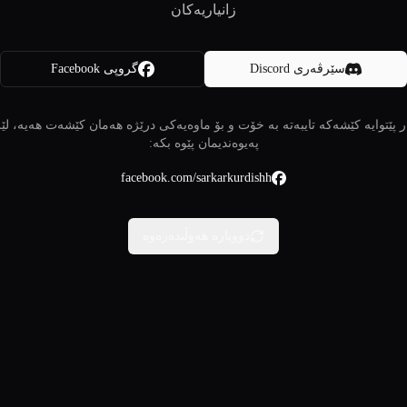
زانیاریەکان
سێرڤەری Discord
گروپی Facebook
 پێتوایە کێشەکە تایبەتە بە خۆت و بۆ ماوەیەکی درێژە هەمان کێشەت هەیە، لێ
پەیوەندیمان پێوە بکە:
facebook.com/sarkarkurdishh
دووبارە هەوڵبدەرەوە