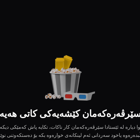
ێرڤەرەکەمان کێشەیەکی کاتی هەیە
ا دیارە لە ئێستادا سێرڤەرەکەمان کار ناکات، تکایە پاش کەمێکی دیکە
بدەرەوە یاخود سەردانی ئەم لینکانەی خوارەوە بکە بۆ دەستکەوتنی نوێ