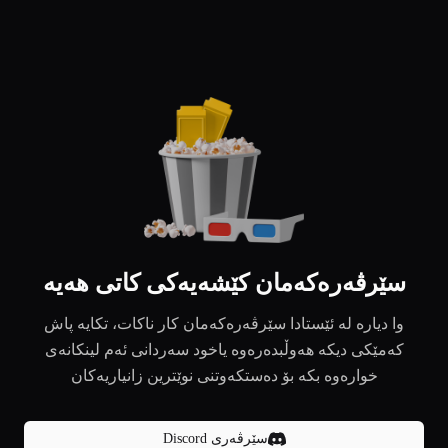
سێرڤەرەکەمان کێشەیەکی کاتی هەیە
وا دیارە لە ئێستادا سێرڤەرەکەمان کار ناکات، تکایە پاش
کەمێکی دیکە هەوڵبدەرەوە یاخود سەردانی ئەم لینکانەی
خوارەوە بکە بۆ دەستکەوتنی نوێترین زانیاریەکان
سێرڤەری Discord