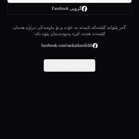
گروپی Facebook
گەر پێتوایە کێشەکە تایبەتە بە خۆت و بۆ ماوەیەکی درێژە هەمان
کێشەت هەیە، لێرە پەیوەندیمان پێوە بکە:
facebook.com/sarkarkurdishh
دووبارە هەوڵبدەرەوە