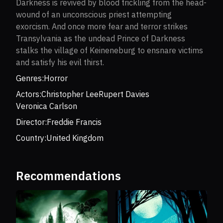
Darkness is revived by blood trickling from the head-
wound of an unconscious priest attempting
exorcism. And once more fear and terror strikes
Transylvania as the undead Prince of Darkness
stalks the village of Keineneburg to ensnare victims
and satisfy his evil thirst.
Genres:
Horror
Actors:
Christopher Lee
Rupert Davies
Veronica Carlson
Director:
Freddie Francis
Country:
United Kingdom
Recommendations