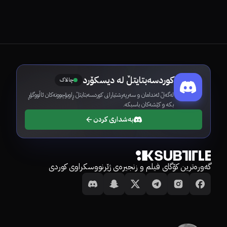
کوردسەبتایتڵ لە دیسکۆرد
چالاک
لەگەڵ ئەندامان و سەرپەرشتیارانی کوردسەبتایتڵ ڕاوبۆچوونەکان ئاڵووگۆڕ
بکە و کێشەکان باسبکە.
بەشداری کردن
گەورەترین کۆگای فیلم و زنجیرەی ژێرنووسکراوی کوردی