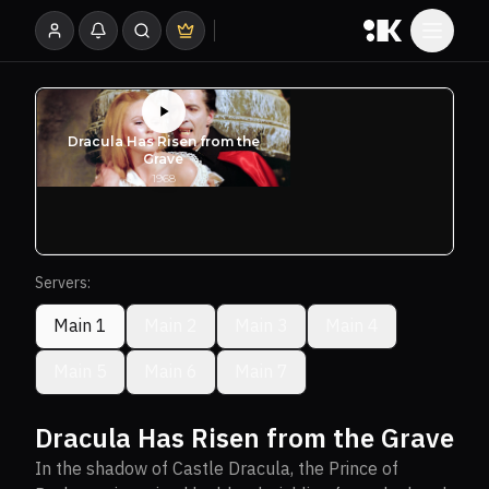
Servers:
Main 1
Main 2
Main 3
Main 4
Main 5
Main 6
Main 7
Dracula Has Risen from the Grave
In the shadow of Castle Dracula, the Prince of