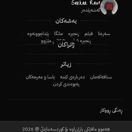
گەشەپێدەر
بەشەکان
سەرەتا
فیلم
زنجیرە
مانگا
پێداچوونەوە
زنجیرە فیلم
250ـی مێژوو
ژانراکان
زیاتر
ستافەکەمان
دەربارەی ئێمە
یاسا و مەرجەکان
پەیوەندی کردن
ڕەنگی ڕووکار
2026
هەموو مافێکی پارێزراوە بۆ کوردسەبتایتڵ @