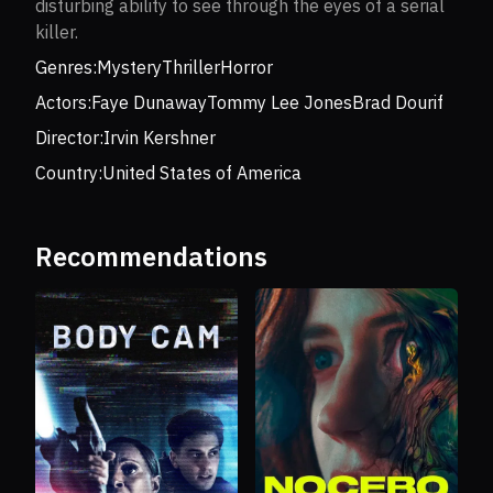
disturbing ability to see through the eyes of a serial
killer.
Genres:
Mystery
Thriller
Horror
Actors:
Faye Dunaway
Tommy Lee Jones
Brad Dourif
Director:
Irvin Kershner
Country:
United States of America
Recommendations