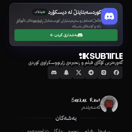
کوردسەبتایتڵ لە دیسکۆرد
چالاک
لەگەڵ ئەندامان و سەرپەرشتیارانی کوردسەبتایتڵ ڕاوبۆچوونەکان ئاڵووگۆڕ
بکە و کێشەکان باسبکە.
بەشداری کردن
گەورەترین کۆگای فیلم و زنجیرەی ژێرنووسکراوی کوردی
گەشەپێدەر
بەشەکان
سەرەتا
فیلم
زنجیرە
مانگا
پێداچوونەوە