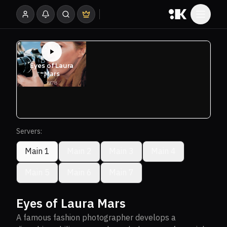
Servers:
Main 1
Main 2
Main 3
Main 4
Main 5
Main 6
Main 7
Eyes of Laura Mars
A famous fashion photographer develops a