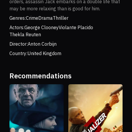
orders, assassin Jack embarks on a double life that
may be more relaxing than is good for him.
Genres:
Crime
Drama
Thriller
Actors:
George Clooney
Violante Placido
Thekla Reuten
Director:
Anton Corbijn
Country:
United Kingdom
Recommendations