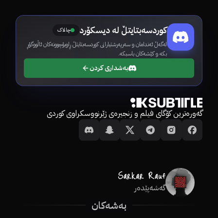
کوردسەبتایتڵ لە دیسکۆرد
چالاک
لەگەڵ ئەندامان و سەرپەرشتیارانی کوردسەبتایتڵ ڕاوبۆچوونەکان ئاڵووگۆڕ
بکە و کێشەکان باسبکە.
بەشداری کردن
گەورەترین کۆگای فیلم و زنجیرەی ژێرنووسکراوی کوردی
گەشەپێدەر
بەشەکان