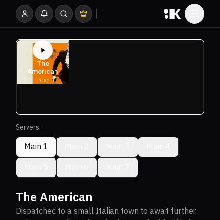
Servers:
Main 1
Main 2
Main 3
Main 4
Main 5
Main 6
Main 7
The American
Dispatched to a small Italian town to await further