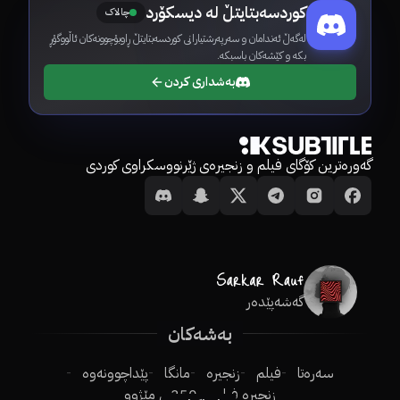
کوردسەبتایتڵ لە دیسکۆرد
چالاک
لەگەڵ ئەندامان و سەرپەرشتیارانی کوردسەبتایتڵ ڕاوبۆچوونەکان ئاڵووگۆڕ
بکە و کێشەکان باسبکە.
بەشداری کردن
گەورەترین کۆگای فیلم و زنجیرەی ژێرنووسکراوی کوردی
گەشەپێدەر
بەشەکان
سەرەتا
فیلم
زنجیرە
مانگا
پێداچوونەوە
زنجیرە فیلم
250ـی مێژوو