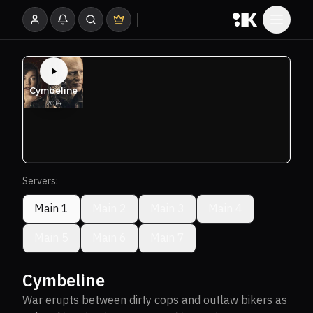
Servers:
Main 1
Main 2
Main 3
Main 4
Main 5
Main 6
Main 7
Cymbeline
War erupts between dirty cops and outlaw bikers as