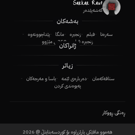
گەشەپێدەر
بەشەکان
سەرەتا
فیلم
زنجیرە
مانگا
پێداچوونەوە
زنجیرە فیلم
250ـی مێژوو
ژانراکان
زیاتر
ستافەکەمان
دەربارەی ئێمە
یاسا و مەرجەکان
پەیوەندی کردن
ڕەنگی ڕووکار
2026
هەموو مافێکی پارێزراوە بۆ کوردسەبتایتڵ @