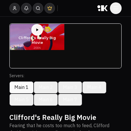
Servers:
Main 1
Main 2
Main 3
Main 4
Main 5
Main 6
Main 7
Clifford's Really Big Movie
Fearing that he costs too much to feed, Clifford