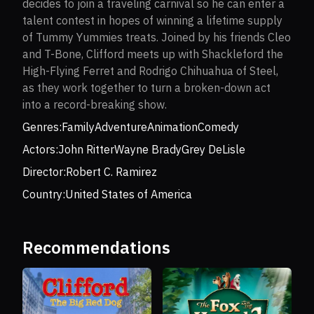
decides to join a traveling carnival so he can enter a
talent contest in hopes of winning a lifetime supply
of Tummy Yummies treats. Joined by his friends Cleo
and T-Bone, Clifford meets up with Shackleford the
High-Flying Ferret and Rodrigo Chihuahua of Steel,
as they work together to turn a broken-down act
into a record-breaking show.
Genres:
Family
Adventure
Animation
Comedy
Actors:
John Ritter
Wayne Brady
Grey DeLisle
Director:
Robert C. Ramirez
Country:
United States of America
Recommendations