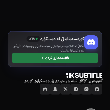
کوردسەبتایتڵ لە دیسکۆرد
چالاک
لەگەڵ ئەندامان و سەرپەرشتیارانی کوردسەبتایتڵ ڕاوبۆچوونەکان ئاڵووگۆڕ
بکە و کێشەکان باسبکە.
بەشداری کردن
گەورەترین کۆگای فیلم و زنجیرەی ژێرنووسکراوی کوردی