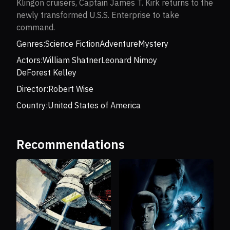
Klingon cruisers, Captain James T. Kirk returns to the
newly transformed U.S.S. Enterprise to take
command.
Genres:
Science Fiction
Adventure
Mystery
Actors:
William Shatner
Leonard Nimoy
DeForest Kelley
Director:
Robert Wise
Country:
United States of America
Recommendations