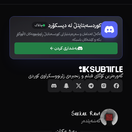
کوردسەبتایتڵ لە دیسکۆرد
چالاک
لەگەڵ ئەندامان و سەرپەرشتیارانی کوردسەبتایتڵ ڕاوبۆچوونەکان ئاڵووگۆڕ
بکە و کێشەکان باسبکە.
بەشداری کردن
گەورەترین کۆگای فیلم و زنجیرەی ژێرنووسکراوی کوردی
گەشەپێدەر
بەشەکان