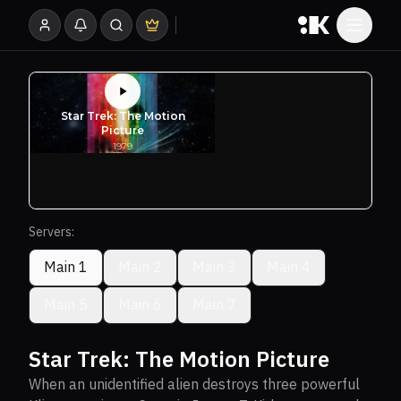
Servers:
Main 1
Main 2
Main 3
Main 4
Main 5
Main 6
Main 7
Star Trek: The Motion Picture
When an unidentified alien destroys three powerful