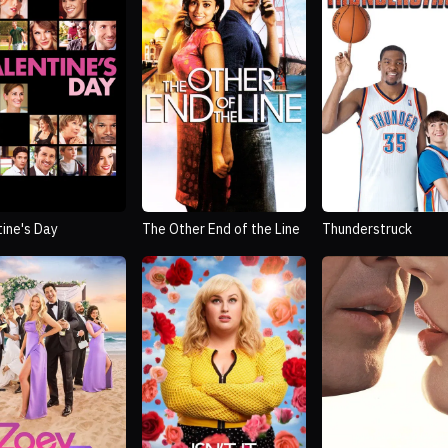
tine's Day
The Other End of the Line
Thunderstruck