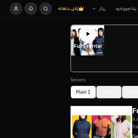
پێداچوونەوە
زیاتر
پلانی شاهانە
Servers:
Main 1
Main 2
Main
F
A 
fr
Ge