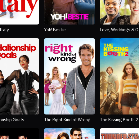
 Italy
Yoh! Bestie
Love, Weddings & O
Disasters
ionship Goals
The Right Kind of Wrong
The Kissing Booth 2