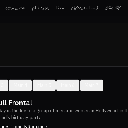
کۆکراوەکان
ئێستا سەیردەکرێن
مانگا
زنجیرە فیلم
250ـی مێژوو
 3
Main 4
Main 5
Main 6
Main 7
ull Frontal
day in the life of a group of men and women in Hollywood, in t
iend's birthday party.
nres:
Comedy
Romance