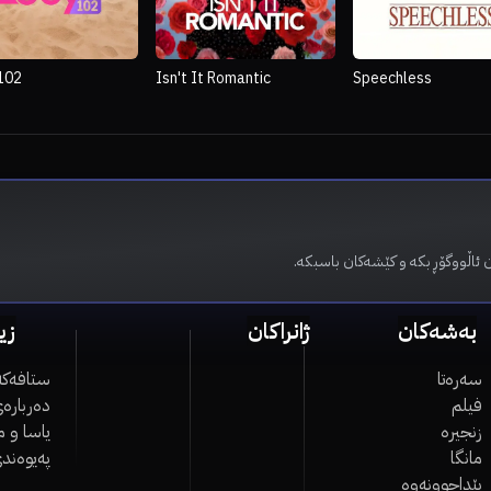
102
Isn't It Romantic
Speechless
ن ئاڵووگۆڕ بکە و کێشەکان باسبکە
بەشەکان
ژانراکان
زی
سەرەتا
ستافەکە
فیلم
دەربارەی
زنجیرە
یاسا و 
مانگا
پەیوەند
پێداچوونەوە