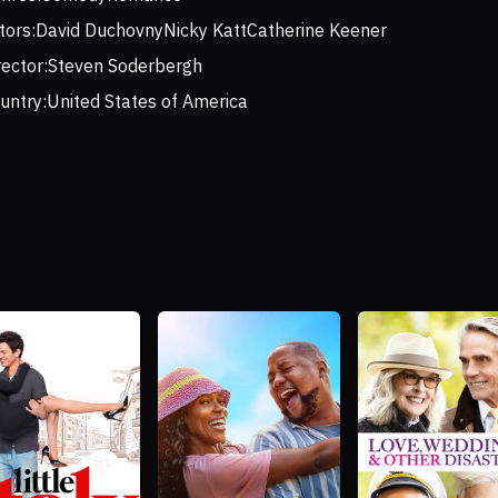
tors:
David Duchovny
Nicky Katt
Catherine Keener
rector:
Steven Soderbergh
untry:
United States of America