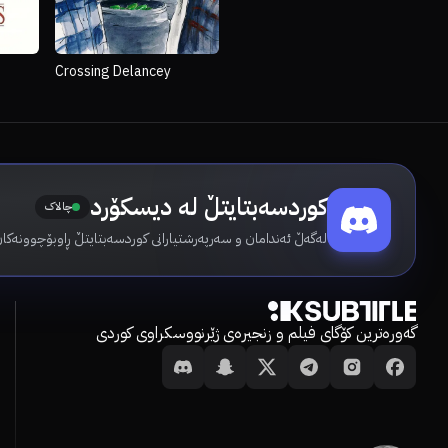
Crossing Delancey
کوردسەبتایتڵ لە دیسکۆرد
چالاک
لەگەڵ ئەندامان و سەرپەرشتیارانی کوردسەبتایتڵ ڕاوبۆچوونەکا.
گەورەترین کۆگای فیلم و زنجیرەی ژێرنووسکراوی کوردی