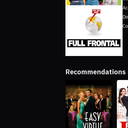
Ac
Di
Co
Recommendations