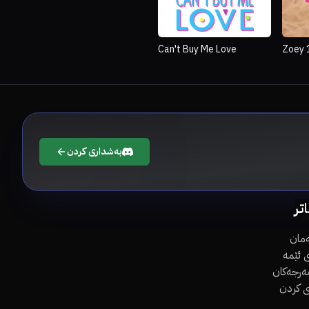
Can't Buy Me Love
Zoey 
بەشداری کردن
اتر
مان
 ئێمە
مەرجەکان
ی کردن