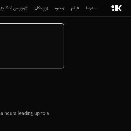
سەرەتا
فیلم
زنجیرە
ژوورەکان
ژێرنووسی ئینگلیزی
he hours leading up to a