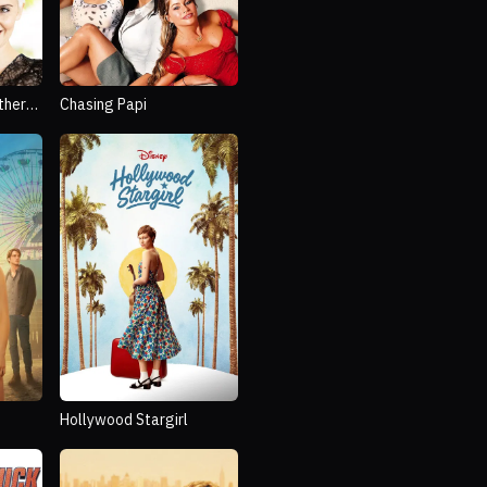
ther
Chasing Papi
Hollywood Stargirl