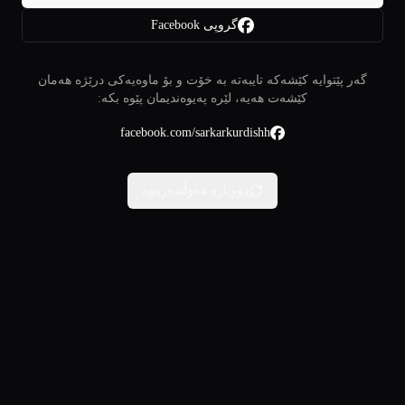
گروپی Facebook
گەر پێتوایە کێشەکە تایبەتە بە خۆت و بۆ ماوەیەکی درێژە هەمان
کێشەت هەیە، لێرە پەیوەندیمان پێوە بکە:
facebook.com/sarkarkurdishh
دووبارە هەوڵبدەرەوە