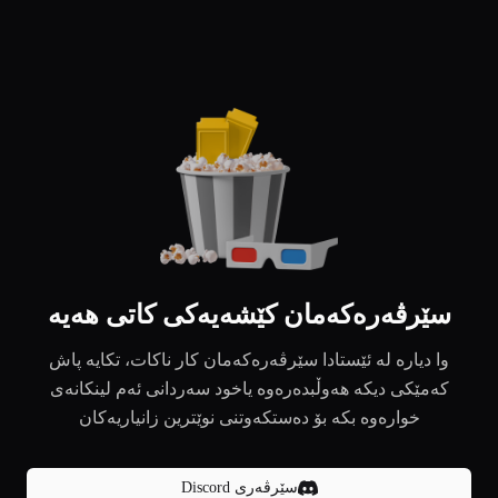
سێرڤەرەکەمان کێشەیەکی کاتی هەیە
وا دیارە لە ئێستادا سێرڤەرەکەمان کار ناکات، تکایە پاش
کەمێکی دیکە هەوڵبدەرەوە یاخود سەردانی ئەم لینکانەی
خوارەوە بکە بۆ دەستکەوتنی نوێترین زانیاریەکان
سێرڤەری Discord