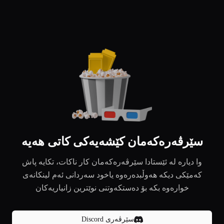
سێرڤەرەکەمان کێشەیەکی کاتی هەیە
وا دیارە لە ئێستادا سێرڤەرەکەمان کار ناکات، تکایە پاش
کەمێکی دیکە هەوڵبدەرەوە یاخود سەردانی ئەم لینکانەی
خوارەوە بکە بۆ دەستکەوتنی نوێترین زانیاریەکان
سێرڤەری Discord