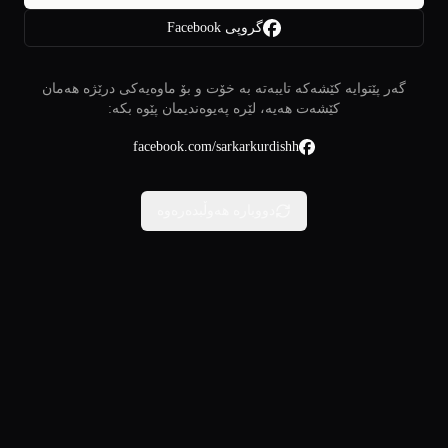
گروپی Facebook
گەر پێتوایە کێشەکە تایبەتە بە خۆت و بۆ ماوەیەکی درێژە هەمان
کێشەت هەیە، لێرە پەیوەندیمان پێوە بکە:
facebook.com/sarkarkurdishh
دووبارە هەوڵبدەرەوە